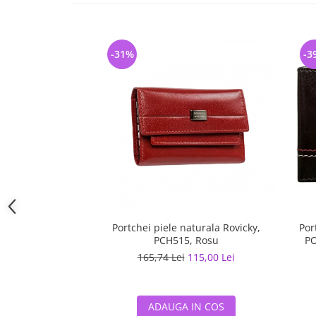
-31%
-3
Portchei piele naturala Rovicky,
Por
PCH515, Rosu
PO
165,74 Lei
115,00 Lei
ADAUGA IN COS