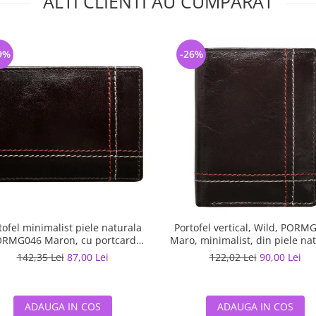
ALTI CLIENTI AU CUMPARAT
9%
-26%
tofel minimalist piele naturala
Portofel vertical, Wild, PORM
RMG046 Maron, cu portcard
Maro, minimalist, din piele na
detasabil
142,35 Lei
87,00 Lei
122,02 Lei
90,00 Lei
ADAUGA IN COS
ADAUGA IN COS