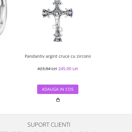
Pandantiv argint cruce cu zirconii
Bratara cuban
cu rodiu, 2
423,84 Lei
245,00 Lei
518,70
ADAUGA IN COS
ADA
SUPORT CLIENTI