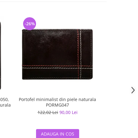
-26%
-41%
G050,
Portofel minimalist din piele naturala
Curea barbati 
turala
PORMG047
naturala (fata
(
122,02 Lei
90,00 Lei
146,42 
ADAUGA IN COS
ADAUG