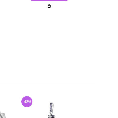
-42%
-40%