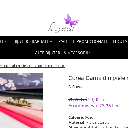
EI
BIJUTERII BARBATI
PACHETE PROMOTIONALE
NOUTA
ALTE BIJUTERII & ACCESORII
e naturala rosie CRLG106 - Latime 1 cm
Curea Dama din piele 
BeSpecial
76,26 Lei
53,00 Lei
Economisesti:
23,26
Lei
Culoare:
Rosu
Material:
Piele naturala
Dimensiuni:
Latime: 1 cm, Lungime