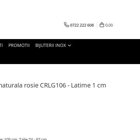
0722 222 608
0,00
TI
PROMOTII
BIJUTERII INOX
naturala rosie CRLG106 - Latime 1 cm
: 105 cm, Talie 74 - 97 cm