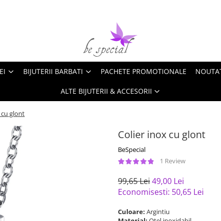
EI
BIJUTERII BARBATI
PACHETE PROMOTIONALE
NOUTA
ALTE BIJUTERII & ACCESORII
 cu glont
Colier inox cu glont
BeSpecial
1 Review
99,65 Lei
49,00 Lei
Economisesti:
50,65
Lei
Culoare:
Argintiu
Material:
Otel inoxidabil