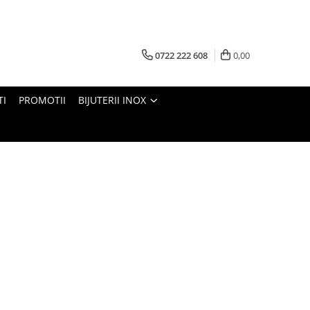
0722 222 608
0,00
TI
PROMOTII
BIJUTERII INOX