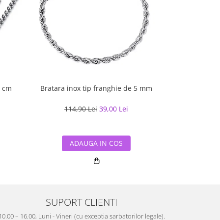
5 cm
Bratara inox tip franghie de 5 mm
Lant ino
114,90 Lei
39,00 Lei
de la
13
ADAUGA IN COS
ADA
SUPORT CLIENTI
10.00 – 16.00, Luni - Vineri (cu exceptia sarbatorilor legale).