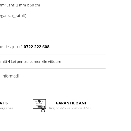
 mm; Lant: 2 mm x 50 cm
organza (gratuit)
ie de ajutor?
0722 222 608
imiti
4
Lei pentru comenzile viitoare
informatii
ATIS
GARANTIE 2 ANI
 organza
Argint 925 validat de ANPC