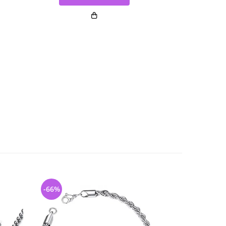
-66%
-65%