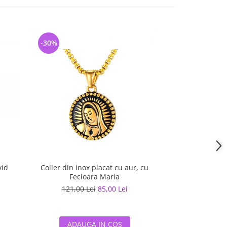
-30%
-28%
vid
Colier din inox placat cu aur, cu
Colier in
Fecioara Maria
121,00 Lei
85,00 Lei
110,83 
ADAUGA IN COS
ADAUG