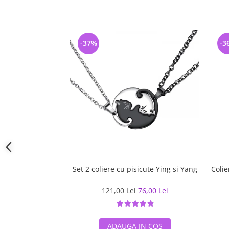
-37%
-3
Set 2 coliere cu pisicute Ying si Yang
Colie
121,00 Lei
76,00 Lei
ADAUGA IN COS