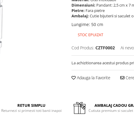
Dimensiuni:
Pandant: 2,5 cm x 7
Pietre:
Fara pietre
Ambalaj:
Cutie bijuterii si saculet 
Lungime
:
50 cm
STOC EPUIZAT
Cod Produs:
CZTF0002
Ai nevo
La achizitionarea acestui produs pr
Adauga la Favorite
Cere 
RETUR SIMPLU
AMBALAJ CADOU GR
Returnezi si primesti toti banii inapoi
Cutiuta premium si saculet