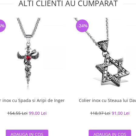
ALTI CLIENTI AU CUMPARAT
6%
-24%
r inox cu Spada si Aripi de Inger
Colier inox cu Steaua lui Da
154,55 Lei
99,00 Lei
118,97 Lei
91,00 Lei
ADAUGA IN COS
ADAUGA IN COS