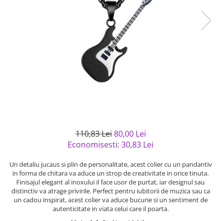
Bijuterii argint cu pietre
Pandantive mireasa
semipretioase
Bijuterii de Lux
Bijuterii argint placat cu aur
Bijuterii gotice si rock
Bijuterii argint cu diverse
Bijuterii Handmade
materiale
Bijuterii fantezie
Bijuterii argint cu murano
Casete si cutii de bijuterii
Bijuterii tungsten
Accesorii Piele
Cadouri
110,83 Lei
80,00 Lei
Solutii si lavete de curatare
Economisesti:
30,83
Lei
bijuterii argint
Un detaliu jucaus si plin de personalitate, acest colier cu un pandantiv
in forma de chitara va aduce un strop de creativitate in orice tinuta.
Finisajul elegant al inoxului il face usor de purtat, iar designul sau
distinctiv va atrage privirile. Perfect pentru iubitorii de muzica sau ca
un cadou inspirat, acest colier va aduce bucurie si un sentiment de
autenticitate in viata celui care il poarta.