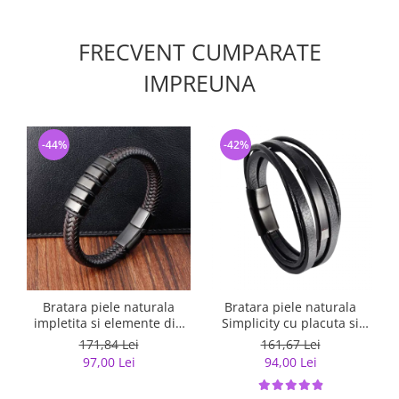
FRECVENT CUMPARATE
IMPREUNA
-44%
-42%
Bratara piele naturala
Bratara piele naturala
impletita si elemente din
Simplicity cu placuta si
inox
inchizatoare din inox
171,84 Lei
161,67 Lei
97,00 Lei
94,00 Lei