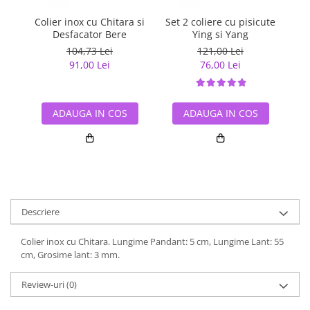
Colier inox cu Chitara si
Set 2 coliere cu pisicute
Co
Desfacator Bere
Ying si Yang
104,73 Lei
121,00 Lei
91,00 Lei
76,00 Lei
ADAUGA IN COS
ADAUGA IN COS
Descriere
Colier inox cu Chitara. Lungime Pandant: 5 cm, Lungime Lant: 55
cm, Grosime lant: 3 mm.
Review-uri
(0)