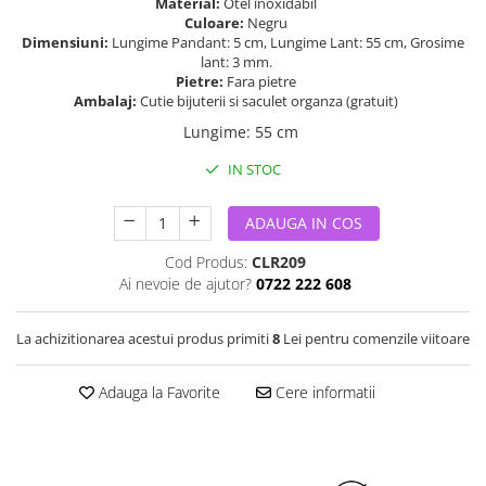
Material:
Otel inoxidabil
Culoare:
Negru
Dimensiuni:
Lungime Pandant: 5 cm, Lungime Lant: 55 cm, Grosime
lant: 3 mm.
Pietre:
Fara pietre
Ambalaj:
Cutie bijuterii si saculet organza (gratuit)
Lungime
:
55 cm
IN STOC
ADAUGA IN COS
Cod Produs:
CLR209
Ai nevoie de ajutor?
0722 222 608
La achizitionarea acestui produs primiti
8
Lei pentru comenzile viitoare
Adauga la Favorite
Cere informatii