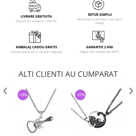
RETUR SIMPLU
LIVRARE GRATUITA
Returnezi si primesti toti banii
Gratuit pt. comenzi >200 lei
inapoi
AMBALAJ CADOU GRATIS
GARANTIE 2 ANI
Cutiuta premium si saculet organza
Argint 925 validat de ANPC
ALTI CLIENTI AU CUMPARAT
-13%
-37%
-