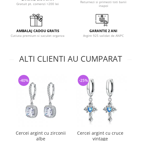
Returnezi si primesti toti banii
Gratuit pt. comenzi >200 lei
inapoi
AMBALAJ CADOU GRATIS
GARANTIE 2 ANI
Cutiuta premium si saculet organza
Argint 925 validat de ANPC
ALTI CLIENTI AU CUMPARAT
-40%
-25%
-
Cercei argint cu zirconii
Cercei argint cu cruce
Ce
albe
vintage