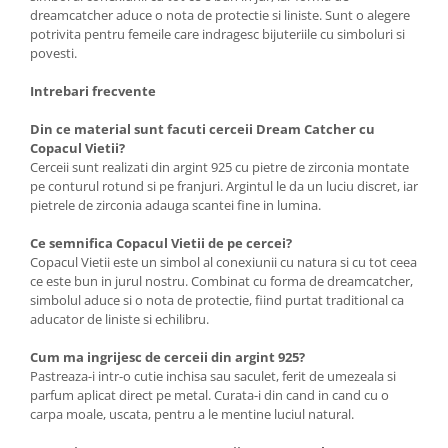
dreamcatcher aduce o nota de protectie si liniste. Sunt o alegere
potrivita pentru femeile care indragesc bijuteriile cu simboluri si
povesti.
Intrebari frecvente
Din ce material sunt facuti cerceii Dream Catcher cu
Copacul Vietii?
Cerceii sunt realizati din argint 925 cu pietre de zirconia montate
pe conturul rotund si pe franjuri. Argintul le da un luciu discret, iar
pietrele de zirconia adauga scantei fine in lumina.
Ce semnifica Copacul Vietii de pe cercei?
Copacul Vietii este un simbol al conexiunii cu natura si cu tot ceea
ce este bun in jurul nostru. Combinat cu forma de dreamcatcher,
simbolul aduce si o nota de protectie, fiind purtat traditional ca
aducator de liniste si echilibru.
Cum ma ingrijesc de cerceii din argint 925?
Pastreaza-i intr-o cutie inchisa sau saculet, ferit de umezeala si
parfum aplicat direct pe metal. Curata-i din cand in cand cu o
carpa moale, uscata, pentru a le mentine luciul natural.