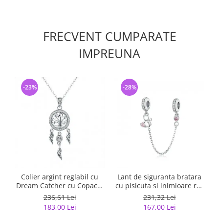
FRECVENT CUMPARATE
IMPREUNA
-23%
-28%
Colier argint reglabil cu
Lant de siguranta bratara
Dream Catcher cu Copacul
cu pisicuta si inimioare roz
Vietii
argint
236,61 Lei
231,32 Lei
183,00 Lei
167,00 Lei