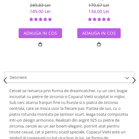
249,83 Lei
179,67 Lei
149,00 Lei
134,00 Lei
ADAUGA IN COS
ADAUGA IN COS
Descriere
Cerceii se remarca prin forma de dreamcatcher, cu un cerc bogat
incrustat cu pietre de zirconia si Copacul Vietii sculptat in mijloc.
Sub cerc atarna franjuri fine cu frunze si o piatra de zirconia
centrala, care se misca usor la fiecare pas. Partea de sus, cu o
piatra rotunda montata pe lantisor scurt, leaga toata compozitia
intr-un design armonios. Realizati din argint 925 cu pietre de
zirconia, cerceii au un aer boem-elegant, potrivit atat pentru
tinute casual, cat si pentru ocazii speciale. Copacul Vietii este un
simbol al conexiunii cu tot ce e bun in jur, iar forma de