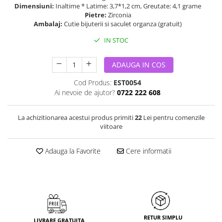
Dimensiuni:
Inaltime * Latime: 3,7*1,2 cm, Greutate: 4,1 grame
Pietre:
Zirconia
Ambalaj:
Cutie bijuterii si saculet organza (gratuit)
IN STOC
ADAUGA IN COS
Cod Produs:
EST0054
Ai nevoie de ajutor?
0722 222 608
La achizitionarea acestui produs primiti
22
Lei pentru comenzile
viitoare
Adauga la Favorite
Cere informatii
RETUR SIMPLU
LIVRARE GRATUITA