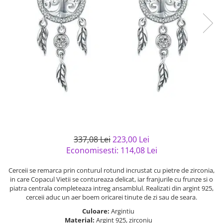
Bijuterii argint cu pietre
Pandantive mireasa
semipretioase
Bijuterii de Lux
Bijuterii argint placat cu aur
Bijuterii gotice si rock
Bijuterii argint cu diverse
Bijuterii Handmade
materiale
Bijuterii fantezie
Bijuterii argint cu murano
Casete si cutii de bijuterii
Bijuterii tungsten
Accesorii Piele
Cadouri
Solutii si lavete de curatare
337,08 Lei
223,00 Lei
bijuterii argint
Economisesti:
114,08
Lei
Cerceii se remarca prin conturul rotund incrustat cu pietre de zirconia,
in care Copacul Vietii se contureaza delicat, iar franjurile cu frunze si o
piatra centrala completeaza intreg ansamblul. Realizati din argint 925,
cerceii aduc un aer boem oricarei tinute de zi sau de seara.
Culoare:
Argintiu
Material:
Argint 925, zirconiu