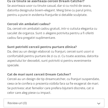
Cu ce tinute se asorteaza cerceii Dream Catcher?
Se asorteaza usor cu tinute casual, dar si cu rochii de seara,
datorita designului boem-elegant. Merg bine cu parul prins,
pentru a pune in evidenta franjurile si detaliile sculptate.
Cerceii vin ambalati cadou?
Da, cerceii vin ambalati cadou gratuit, intr-o cutiuta eleganta cu
saculet de organza. Sunt o alegere potrivita pentru a fi oferiti
cadou fara pregatiri suplimentare.
Sunt potriviti cerceii pentru purtare zilnica?
Da, desi au un design elaborat cu franjuri, cerceii sunt usori si
confortabili pentru purtare de zi cu zi. Cu toate acestea, datorita
aspectului lor deosebit, sunt potriviti si pentru evenimente
speciale.
Cat de mari sunt cerceii Dream Catcher?
Cerceii au un design de tip dreamcatcher, cu franjuri suspendate,
ceea ce le confera o prezenta vizibila fara sa fie exagerat de mari.
Se potrivesc atat femeilor care prefera bijuterii discrete, cat si
celor care aleg piese cu impact.
Review-uri
(0)