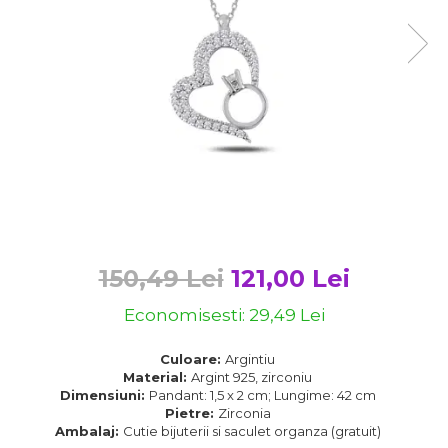
Bijuterii argint cu pietre
Pandantive mireasa
semipretioase
Bijuterii de Lux
Bijuterii argint placat cu aur
Bijuterii gotice si rock
Bijuterii argint cu diverse
Bijuterii Handmade
materiale
Bijuterii fantezie
Bijuterii argint cu murano
Casete si cutii de bijuterii
Bijuterii tungsten
Accesorii Piele
Cadouri
150,49 Lei
121,00 Lei
Solutii si lavete de curatare
bijuterii argint
Economisesti:
29,49
Lei
Culoare:
Argintiu
Material:
Argint 925, zirconiu
Dimensiuni:
Pandant: 1,5 x 2 cm; Lungime: 42 cm
Pietre:
Zirconia
Ambalaj:
Cutie bijuterii si saculet organza (gratuit)