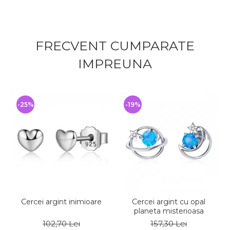
FRECVENT CUMPARATE
IMPREUNA
-25%
-19%
Cercei argint inimioare
Cercei argint cu opal
planeta misterioasa
102,70 Lei
157,30 Lei