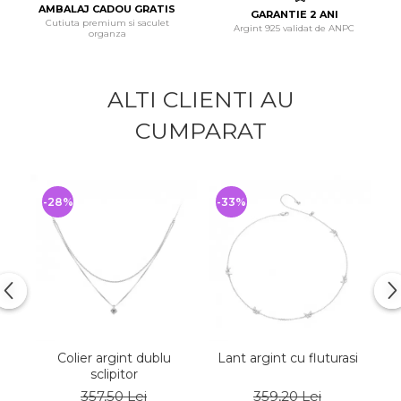
AMBALAJ CADOU GRATIS
GARANTIE 2 ANI
Cutiuta premium si saculet
Argint 925 validat de ANPC
organza
ALTI CLIENTI AU
CUMPARAT
-28%
-33%
-
Colier argint dublu
Lant argint cu fluturasi
Col
sclipitor
357,50 Lei
359,20 Lei