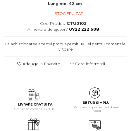
:
Lungime
42 cm
STOC EPUIZAT
Cod Produs:
CTU0102
Ai nevoie de ajutor?
0722 222 608
La achizitionarea acestui produs primiti
12
Lei pentru comenzile
viitoare
Adauga la Favorite
Cere informatii
RETUR SIMPLU
LIVRARE GRATUITA
Returnezi si primesti toti banii
Gratuit pt. comenzi >200 lei
inapoi