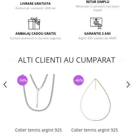
RETUR SIMPLU
LIVRARE GRATUITA
Returnezi si primesti toti banii
Gratuit pt. comenzi >200 lei
inapoi
AMBALAJ CADOU GRATIS
GARANTIE 2 ANI
Cutiuta premium si saculet organza
Argint 925 validat de ANPC
ALTI CLIENTI AU CUMPARAT
-34%
-46%
-
Colier tennis argint 925
Colier tennis argint 925
Co