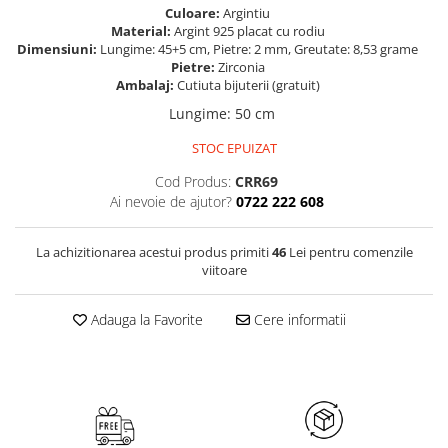
Culoare:
Argintiu
Material:
Argint 925 placat cu rodiu
Dimensiuni:
Lungime: 45+5 cm, Pietre: 2 mm, Greutate: 8,53 grame
Pietre:
Zirconia
Ambalaj:
Cutiuta bijuterii (gratuit)
Lungime
:
50 cm
STOC EPUIZAT
Cod Produs:
CRR69
Ai nevoie de ajutor?
0722 222 608
La achizitionarea acestui produs primiti
46
Lei pentru comenzile
viitoare
Adauga la Favorite
Cere informatii