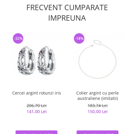
FRECVENT CUMPARATE
IMPREUNA
-32%
-18%
Cercei argint rotunzi iris
Colier argint cu perle
australiene (imitatii)
206,70 Lei
183,74 Lei
141,00 Lei
150,00 Lei