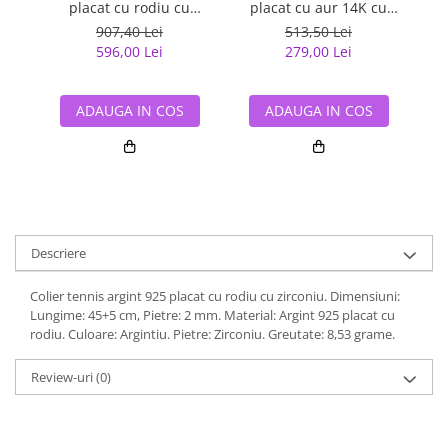
placat cu rodiu cu
placat cu aur 14K cu
p
zirconiu, 50 cm, 3 mm
perle si zirconiu
907,40 Lei
513,50 Lei
596,00 Lei
279,00 Lei
ADAUGA IN COS
ADAUGA IN COS
Descriere
Colier tennis argint 925 placat cu rodiu cu zirconiu. Dimensiuni:
Lungime: 45+5 cm, Pietre: 2 mm. Material: Argint 925 placat cu
rodiu. Culoare: Argintiu. Pietre: Zirconiu. Greutate: 8,53 grame.
Review-uri
(0)