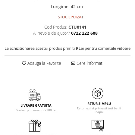
Lungime
:
42 cm
STOC EPUIZAT
Cod Produs:
CTU0141
Ai nevoie de ajutor?
0722 222 608
La achizitionarea acestui produs primiti
9
Lei pentru comenzile viitoare
Adauga la Favorite
Cere informatii
RETUR SIMPLU
LIVRARE GRATUITA
Returnezi si primesti toti banii
Gratuit pt. comenzi >200 lei
inapoi