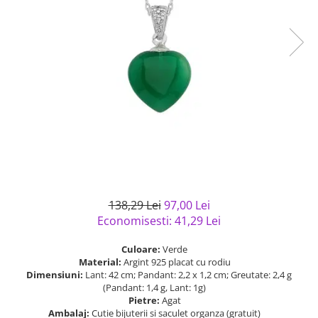
Bijuterii argint cu pietre
Pandantive mireasa
semipretioase
Bijuterii de Lux
Bijuterii argint placat cu aur
Bijuterii gotice si rock
Bijuterii argint cu diverse
Bijuterii Handmade
materiale
Bijuterii fantezie
Bijuterii argint cu murano
Casete si cutii de bijuterii
Bijuterii tungsten
Accesorii Piele
Cadouri
Solutii si lavete de curatare
138,29 Lei
97,00 Lei
bijuterii argint
Economisesti:
41,29
Lei
Culoare:
Verde
Material:
Argint 925 placat cu rodiu
Dimensiuni:
Lant: 42 cm; Pandant: 2,2 x 1,2 cm; Greutate: 2,4 g
(Pandant: 1,4 g, Lant: 1g)
Pietre:
Agat
Ambalaj:
Cutie bijuterii si saculet organza (gratuit)