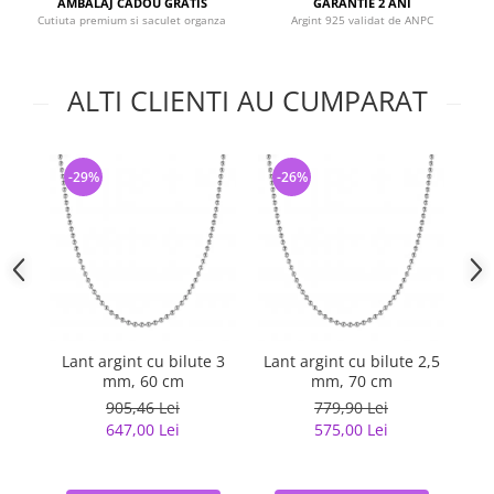
AMBALAJ CADOU GRATIS
GARANTIE 2 ANI
Cutiuta premium si saculet organza
Argint 925 validat de ANPC
ALTI CLIENTI AU CUMPARAT
-29%
-26%
-
Lant argint cu bilute 3
Lant argint cu bilute 2,5
La
mm, 60 cm
mm, 70 cm
905,46 Lei
779,90 Lei
647,00 Lei
575,00 Lei