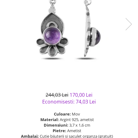
Bijuterii argint cu pietre
Pandantive mireasa
semipretioase
Bijuterii de Lux
Bijuterii argint placat cu aur
Bijuterii gotice si rock
Bijuterii argint cu diverse
Bijuterii Handmade
materiale
Bijuterii fantezie
Bijuterii argint cu murano
Casete si cutii de bijuterii
Bijuterii tungsten
Accesorii Piele
Cadouri
Solutii si lavete de curatare
bijuterii argint
244,03 Lei
170,00 Lei
Economisesti:
74,03
Lei
Culoare:
Mov
Material:
Argint 925, ametist
Dimensiuni:
3,7 x 1,6 cm
Pietre:
Ametist
Ambalaj:
Cutie bijuterii si saculet organza (gratuit)