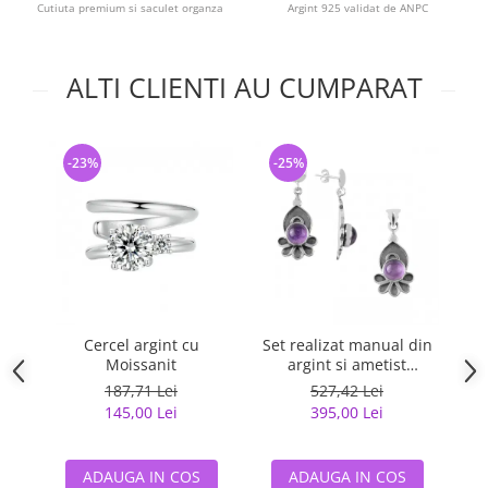
Cutiuta premium si saculet organza
Argint 925 validat de ANPC
ALTI CLIENTI AU CUMPARAT
-23%
-25%
-
Cercel argint cu
Set realizat manual din
Ce
Moissanit
argint si ametist
f
(pandantiv si cercei)
187,71 Lei
527,42 Lei
145,00 Lei
395,00 Lei
ADAUGA IN COS
ADAUGA IN COS