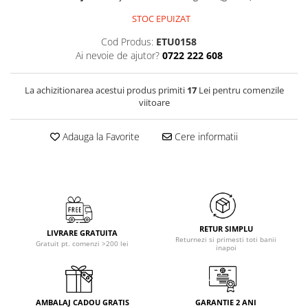
STOC EPUIZAT
Cod Produs:
ETU0158
Ai nevoie de ajutor?
0722 222 608
La achizitionarea acestui produs primiti
17
Lei pentru comenzile
viitoare
Adauga la Favorite
Cere informatii
RETUR SIMPLU
LIVRARE GRATUITA
Returnezi si primesti toti banii
Gratuit pt. comenzi >200 lei
inapoi
AMBALAJ CADOU GRATIS
GARANTIE 2 ANI