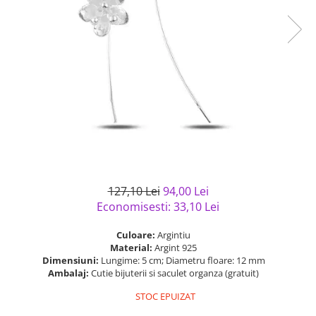
Bijuterii argint cu pietre
Pandantive mireasa
semipretioase
Bijuterii de Lux
Bijuterii argint placat cu aur
Bijuterii gotice si rock
Bijuterii argint cu diverse
Bijuterii Handmade
materiale
Bijuterii fantezie
Bijuterii argint cu murano
Casete si cutii de bijuterii
Bijuterii tungsten
Accesorii Piele
Cadouri
127,10 Lei
94,00 Lei
Solutii si lavete de curatare
Economisesti:
33,10
Lei
bijuterii argint
Culoare:
Argintiu
Material:
Argint 925
Dimensiuni:
Lungime: 5 cm; Diametru floare: 12 mm
Ambalaj:
Cutie bijuterii si saculet organza (gratuit)
STOC EPUIZAT