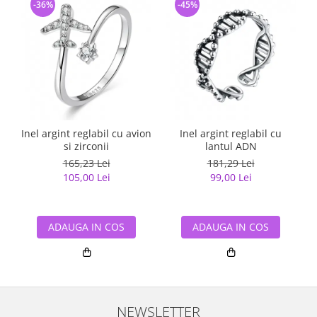
-36%
-45%
Inel argint reglabil cu avion
Inel argint reglabil cu
si zirconii
lantul ADN
165,23 Lei
181,29 Lei
105,00 Lei
99,00 Lei
ADAUGA IN COS
ADAUGA IN COS
NEWSLETTER