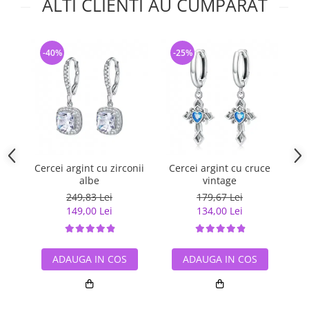
ALTI CLIENTI AU CUMPARAT
-40%
-25%
-
Cercei argint cu zirconii
Cercei argint cu cruce
Ce
albe
vintage
249,83 Lei
179,67 Lei
149,00 Lei
134,00 Lei
ADAUGA IN COS
ADAUGA IN COS