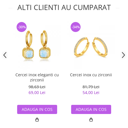
ALTI CLIENTI AU CUMPARAT
-30%
-34%
-
Cercei inox eleganti cu
Cercei inox cu zirconii
Ce
zirconii
98,63 Lei
81,79 Lei
69,00 Lei
54,00 Lei
ADAUGA IN COS
ADAUGA IN COS