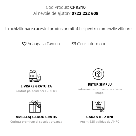
Cod Produs:
CPK310
Ai nevoie de ajutor?
0722 222 608
La achizitionarea acestui produs primiti
4
Lei pentru comenzile viitoare
Adauga la Favorite
Cere informatii
RETUR SIMPLU
LIVRARE GRATUITA
Returnezi si primesti toti banii
Gratuit pt. comenzi >200 lei
inapoi
AMBALAJ CADOU GRATIS
GARANTIE 2 ANI
Cutiuta premium si saculet organza
Argint 925 validat de ANPC