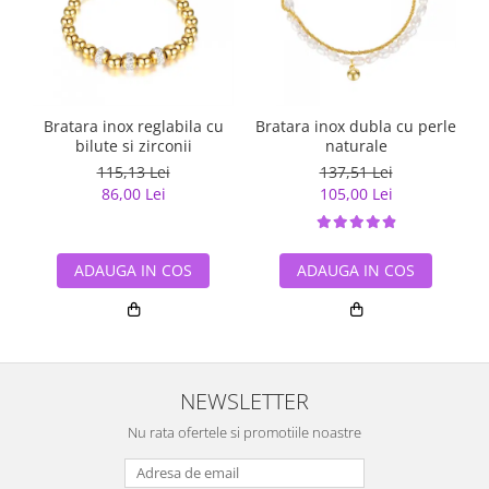
Bratara inox reglabila cu
Bratara inox dubla cu perle
B
bilute si zirconii
naturale
115,13 Lei
137,51 Lei
86,00 Lei
105,00 Lei
ADAUGA IN COS
ADAUGA IN COS
NEWSLETTER
Nu rata ofertele si promotiile noastre