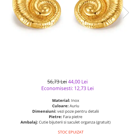
Bijuterii argint cu pietre
Pandantive mireasa
semipretioase
Bijuterii de Lux
Bijuterii argint placat cu aur
Bijuterii gotice si rock
Bijuterii argint cu diverse
Bijuterii Handmade
materiale
Bijuterii fantezie
Bijuterii argint cu murano
Casete si cutii de bijuterii
Bijuterii tungsten
Accesorii Piele
Cadouri
56,73 Lei
44,00 Lei
Solutii si lavete de curatare
Economisesti:
12,73
Lei
bijuterii argint
Material:
Inox
Culoare:
Auriu
Dimensiuni:
vezi poze pentru detalii
Pietre:
Fara pietre
Ambalaj:
Cutie bijuterii si saculet organza (gratuit)
STOC EPUIZAT