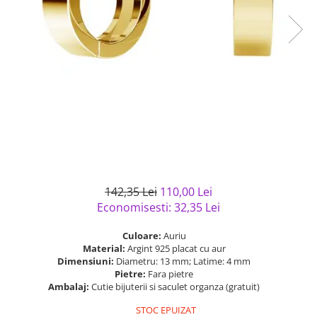
Bijuterii argint cu pietre
Pandantive mireasa
semipretioase
Bijuterii de Lux
Bijuterii argint placat cu aur
Bijuterii gotice si rock
Bijuterii argint cu diverse
Bijuterii Handmade
materiale
Bijuterii fantezie
Bijuterii argint cu murano
Casete si cutii de bijuterii
Bijuterii tungsten
Accesorii Piele
Cadouri
142,35 Lei
110,00 Lei
Solutii si lavete de curatare
Economisesti:
32,35
Lei
bijuterii argint
Culoare:
Auriu
Material:
Argint 925 placat cu aur
Dimensiuni:
Diametru: 13 mm; Latime: 4 mm
Pietre:
Fara pietre
Ambalaj:
Cutie bijuterii si saculet organza (gratuit)
STOC EPUIZAT