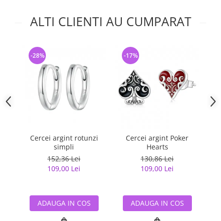
ALTI CLIENTI AU CUMPARAT
-28%
-17%
-
Cercei argint rotunzi
Cercei argint Poker
C
simpli
Hearts
152,36 Lei
130,86 Lei
109,00 Lei
109,00 Lei
ADAUGA IN COS
ADAUGA IN COS