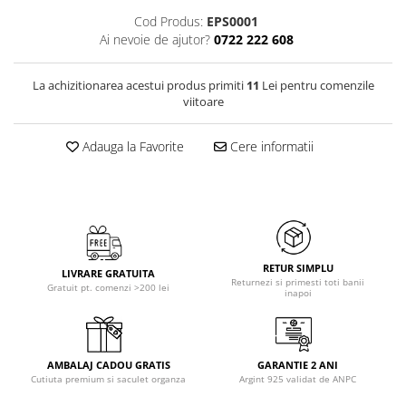
Cod Produs:
EPS0001
Ai nevoie de ajutor?
0722 222 608
La achizitionarea acestui produs primiti
11
Lei pentru comenzile
viitoare
Adauga la Favorite
Cere informatii
RETUR SIMPLU
LIVRARE GRATUITA
Returnezi si primesti toti banii
Gratuit pt. comenzi >200 lei
inapoi
AMBALAJ CADOU GRATIS
GARANTIE 2 ANI
Cutiuta premium si saculet organza
Argint 925 validat de ANPC