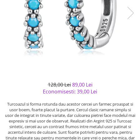
Bijuterii argint cu pietre
Pandantive mireasa
semipretioase
Bijuterii de Lux
Bijuterii argint placat cu aur
Bijuterii gotice si rock
Bijuterii argint cu diverse
Bijuterii Handmade
materiale
Bijuterii fantezie
Bijuterii argint cu murano
Casete si cutii de bijuterii
Bijuterii tungsten
Accesorii Piele
Cadouri
128,00 Lei
89,00 Lei
Solutii si lavete de curatare
Economisesti:
39,00
Lei
bijuterii argint
Turcoazul si forma rotunda dau acestor cercei un farmec proaspat si
usor boem, foarte placut la purtare. Cercul clasic ramane simplu si
usor de integrat in tinute variate, dar culoarea pietrei face modelul mai
expresiv si mai usor de observat. Realizati din Argint 925 si Turcoaz
sintetic, cerceii au un contrast frumos intre metalul usor patinat si
accentul intens de culoare. Sunt foarte potriviti pentru vara, pentru
tinute relaxate sau pentru momentele in care vrei o pereche mica, dar