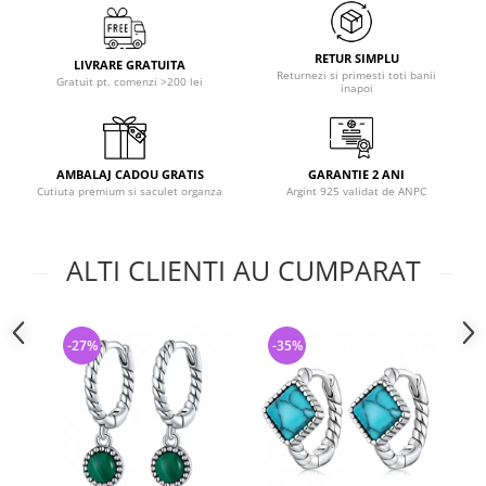
RETUR SIMPLU
LIVRARE GRATUITA
Returnezi si primesti toti banii
Gratuit pt. comenzi >200 lei
inapoi
AMBALAJ CADOU GRATIS
GARANTIE 2 ANI
Cutiuta premium si saculet organza
Argint 925 validat de ANPC
ALTI CLIENTI AU CUMPARAT
-27%
-35%
-