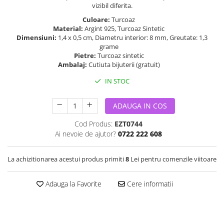
vizibil diferita.
Culoare:
Turcoaz
Material:
Argint 925, Turcoaz Sintetic
Dimensiuni:
1,4 x 0,5 cm, Diametru interior: 8 mm, Greutate: 1,3
grame
Pietre:
Turcoaz sintetic
Ambalaj:
Cutiuta bijuterii (gratuit)
IN STOC
ADAUGA IN COS
Cod Produs:
EZT0744
Ai nevoie de ajutor?
0722 222 608
La achizitionarea acestui produs primiti
8
Lei pentru comenzile viitoare
Adauga la Favorite
Cere informatii