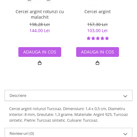
Cercei argint rotunzi cu
Cercei argint
Ce
malachit
198,28 Lei
157,30 Lei
144,00 Lei
103,00 Lei
ADAUGA IN COS
ADAUGA IN COS
Descriere
Cercei argint rotunzi Turcoaz. Dimensiuni: 1,4 x 0,5 cm, Diametru
interior: 8 mm, Greutate: 1,3 grame. Materiale: Argint 925, Turcoaz
sintetic. Pietre: Turcoaz sintetic. Culoare: Turcoaz.
Review-uri
(0)