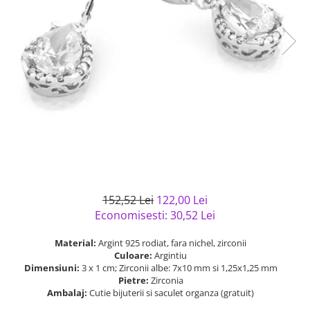
Bijuterii argint cu pietre
Pandantive mireasa
semipretioase
Bijuterii de Lux
Bijuterii argint placat cu aur
Bijuterii gotice si rock
Bijuterii argint cu diverse
Bijuterii Handmade
materiale
Bijuterii fantezie
Bijuterii argint cu murano
Casete si cutii de bijuterii
Bijuterii tungsten
Accesorii Piele
Cadouri
Solutii si lavete de curatare
152,52 Lei
122,00 Lei
bijuterii argint
Economisesti:
30,52
Lei
Material:
Argint 925 rodiat, fara nichel, zirconii
Culoare:
Argintiu
Dimensiuni:
3 x 1 cm; Zirconii albe: 7x10 mm si 1,25x1,25 mm
Pietre:
Zirconia
Ambalaj:
Cutie bijuterii si saculet organza (gratuit)