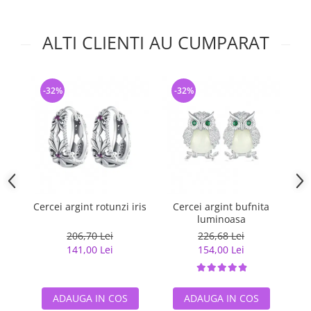
ALTI CLIENTI AU CUMPARAT
-32%
-32%
-
Cercei argint rotunzi iris
Cercei argint bufnita
Cer
luminoasa
206,70 Lei
226,68 Lei
141,00 Lei
154,00 Lei
ADAUGA IN COS
ADAUGA IN COS