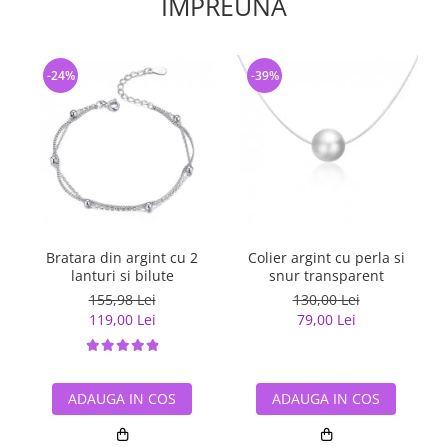
IMPREUNA
-24%
-39%
Bratara din argint cu 2
Colier argint cu perla si
I
lanturi si bilute
snur transparent
155,98 Lei
130,00 Lei
119,00 Lei
79,00 Lei
ADAUGA IN COS
ADAUGA IN COS