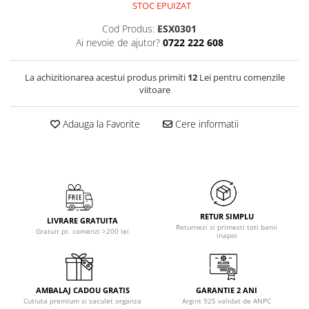
STOC EPUIZAT
Cod Produs:
ESX0301
Ai nevoie de ajutor?
0722 222 608
La achizitionarea acestui produs primiti
12
Lei pentru comenzile
viitoare
Adauga la Favorite
Cere informatii
RETUR SIMPLU
LIVRARE GRATUITA
Returnezi si primesti toti banii
Gratuit pt. comenzi >200 lei
inapoi
AMBALAJ CADOU GRATIS
GARANTIE 2 ANI
Cutiuta premium si saculet organza
Argint 925 validat de ANPC