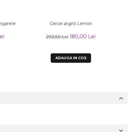
argarete
Cercei argint Lemon
Cerc
ei
180,00 Lei
292,50 Lei
ADAUGA IN COS