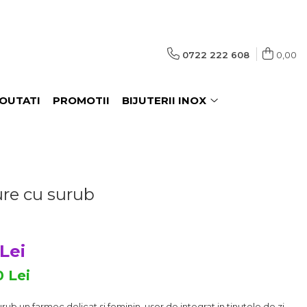
0722 222 608
0,00
OUTATI
PROMOTII
BIJUTERII INOX
ure cu surub
Lei
0
Lei
ub un farmec delicat si feminin, usor de integrat in tinutele de zi.