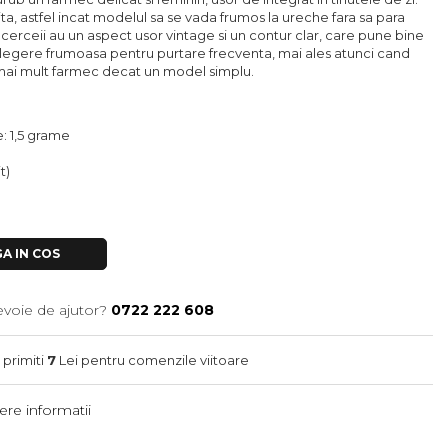
a, astfel incat modelul sa se vada frumos la ureche fara sa para
, cerceii au un aspect usor vintage si un contur clar, care pune bine
o alegere frumoasa pentru purtare frecventa, mai ales atunci cand
 mai mult farmec decat un model simplu.
: 1,5 grame
it)
A IN COS
evoie de ajutor?
0722 222 608
 primiti
7
Lei pentru comenzile viitoare
re informatii