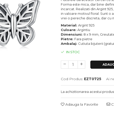
Forma este mica, dar bine definit
incarcat. Realizati din Argint 925
in valoare motivul floral. Sunt 
vrei o pereche discreta, dar cu
Material:
Argint 925
Culoare:
Argintiu
Dimensiuni:
8 x 9 mm, Greutate
Pietre:
Fara pietre
Ambalaj:
Cutiuta bijuterii (gratu
IN STOC
ADAUG
Cod Produs:
EZT0725
Ai n
La achizitionarea acestui produs
Adauga la Favorite
Ce