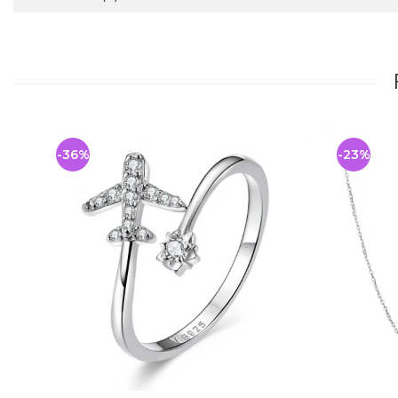
-36%
-23%