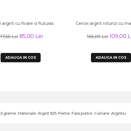
 argint cu floare si fluturas
Cercei argint rotunzi cu m
85,00 Lei
109,00 L
117,65 Lei
165,00 Lei
ADAUGA IN COS
ADAUGA IN COS
5 grame. Materiale: Argint 925. Pietre: Fara pietre. Culoare: Argintiu.