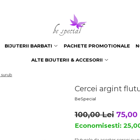
BIJUTERII BARBATI
PACHETE PROMOTIONALE
N
ALTE BIJUTERII & ACCESORII
u surub
Cercei argint flut
BeSpecial
100,00 Lei
75,00 
Economisesti:
25,0
Fluturele da acestor cercei cu sur