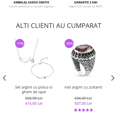
AMBALAJ CADOU GRATIS
GARANTIE 2 ANI
Cutiuta premium si saculet organza
Argint 925 validat de ANPC
ALTI CLIENTI AU CUMPARAT
-17%
-20%
-
Set argint cu pisica si
Inel argint cu zultanit
Ine
ghem de opal
500,98 Lei
634,49 Lei
414,00 Lei
507,00 Lei