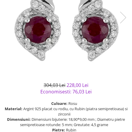
Bijuterii argint cu pietre
Pandantive mireasa
semipretioase
Bijuterii de Lux
Bijuterii argint placat cu aur
Bijuterii gotice si rock
Bijuterii argint cu diverse
Bijuterii Handmade
materiale
Bijuterii fantezie
Bijuterii argint cu murano
Casete si cutii de bijuterii
Bijuterii tungsten
Accesorii Piele
Cadouri
Solutii si lavete de curatare
304,03 Lei
228,00 Lei
bijuterii argint
Economisesti:
76,03
Lei
Culoare:
Rosu
Material:
Argint 925 placat cu rodiu, cu Rubin (piatra semipretioasa) si
zirconii
Dimensiuni:
Dimensiuni bijuterie: 18,90*9,00 mm ; Diametru pietre
semipretioase rotunde: 5 mm; Greutate: 4,5 grame
Pietre:
Rubin