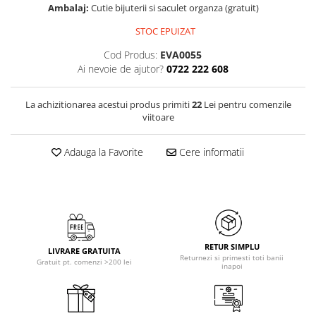
Ambalaj:
Cutie bijuterii si saculet organza (gratuit)
STOC EPUIZAT
Cod Produs:
EVA0055
Ai nevoie de ajutor?
0722 222 608
La achizitionarea acestui produs primiti
22
Lei pentru comenzile
viitoare
Adauga la Favorite
Cere informatii
RETUR SIMPLU
LIVRARE GRATUITA
Returnezi si primesti toti banii
Gratuit pt. comenzi >200 lei
inapoi