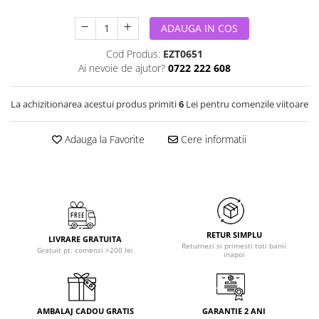
ADAUGA IN COS
Cod Produs:
EZT0651
Ai nevoie de ajutor?
0722 222 608
La achizitionarea acestui produs primiti
6
Lei pentru comenzile viitoare
Adauga la Favorite
Cere informatii
RETUR SIMPLU
LIVRARE GRATUITA
Returnezi si primesti toti banii
Gratuit pt. comenzi >200 lei
inapoi
AMBALAJ CADOU GRATIS
GARANTIE 2 ANI