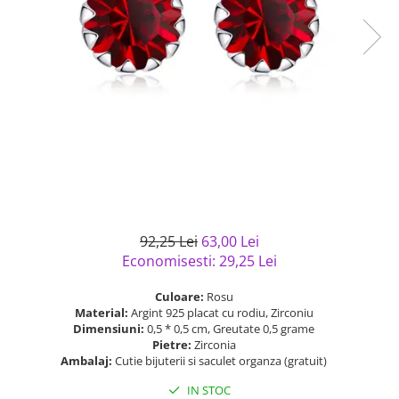
Bijuterii argint cu pietre
Pandantive mireasa
semipretioase
Bijuterii de Lux
Bijuterii argint placat cu aur
Bijuterii gotice si rock
Bijuterii argint cu diverse
Bijuterii Handmade
materiale
Bijuterii fantezie
Bijuterii argint cu murano
Casete si cutii de bijuterii
Bijuterii tungsten
Accesorii Piele
Cadouri
92,25 Lei
63,00 Lei
Solutii si lavete de curatare
Economisesti:
29,25
Lei
bijuterii argint
Culoare:
Rosu
Material:
Argint 925 placat cu rodiu, Zirconiu
Dimensiuni:
0,5 * 0,5 cm, Greutate 0,5 grame
Pietre:
Zirconia
Ambalaj:
Cutie bijuterii si saculet organza (gratuit)
IN STOC