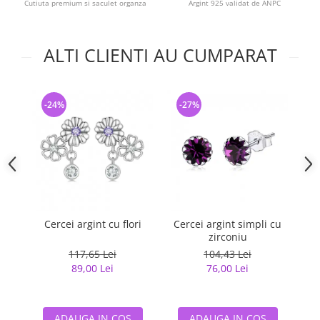
Cutiuta premium si saculet organza
Argint 925 validat de ANPC
ALTI CLIENTI AU CUMPARAT
-24%
-27%
-
Cercei argint cu flori
Cercei argint simpli cu
Cer
zirconiu
117,65 Lei
104,43 Lei
89,00 Lei
76,00 Lei
ADAUGA IN COS
ADAUGA IN COS