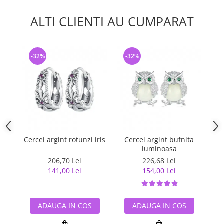
ALTI CLIENTI AU CUMPARAT
-32%
-32%
-
Cercei argint rotunzi iris
Cercei argint bufnita
Cer
luminoasa
206,70 Lei
226,68 Lei
141,00 Lei
154,00 Lei
ADAUGA IN COS
ADAUGA IN COS