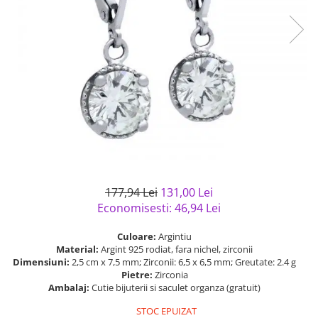
Bijuterii argint cu pietre
Pandantive mireasa
semipretioase
Bijuterii de Lux
Bijuterii argint placat cu aur
Bijuterii gotice si rock
Bijuterii argint cu diverse
Bijuterii Handmade
materiale
Bijuterii fantezie
Bijuterii argint cu murano
Casete si cutii de bijuterii
Bijuterii tungsten
Accesorii Piele
Cadouri
177,94 Lei
131,00 Lei
Solutii si lavete de curatare
Economisesti:
46,94
Lei
bijuterii argint
Culoare:
Argintiu
Material:
Argint 925 rodiat, fara nichel, zirconii
Dimensiuni:
2,5 cm x 7,5 mm; Zirconii: 6,5 x 6,5 mm; Greutate: 2.4 g
Pietre:
Zirconia
Ambalaj:
Cutie bijuterii si saculet organza (gratuit)
STOC EPUIZAT