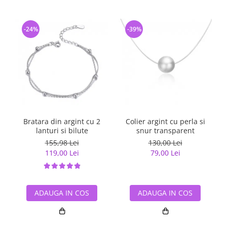
-24%
-39%
Bratara din argint cu 2
Colier argint cu perla si
I
lanturi si bilute
snur transparent
155,98 Lei
130,00 Lei
119,00 Lei
79,00 Lei
ADAUGA IN COS
ADAUGA IN COS