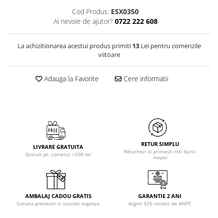
Cod Produs:
ESX0350
Ai nevoie de ajutor?
0722 222 608
La achizitionarea acestui produs primiti
13
Lei pentru comenzile
viitoare
Adauga la Favorite
Cere informatii
RETUR SIMPLU
LIVRARE GRATUITA
Returnezi si primesti toti banii
Gratuit pt. comenzi >200 lei
inapoi
AMBALAJ CADOU GRATIS
GARANTIE 2 ANI
Cutiuta premium si saculet organza
Argint 925 validat de ANPC