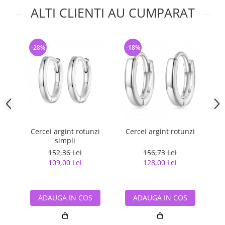
ALTI CLIENTI AU CUMPARAT
-28%
-18%
-
Cercei argint rotunzi
Cercei argint rotunzi
Ce
simpli
152,36 Lei
156,73 Lei
109,00 Lei
128,00 Lei
ADAUGA IN COS
ADAUGA IN COS