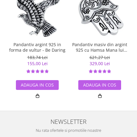
Pandantiv argint 925 in
Pandantiv masiv din argint
forma de vultur - Be Daring
925 cu Hamsa Mana lui
Fatima
183,74 Lei
621,27 Lei
155,00 Lei
329,00 Lei
ADAUGA IN COS
ADAUGA IN COS
NEWSLETTER
Nu rata ofertele si promotiile noastre