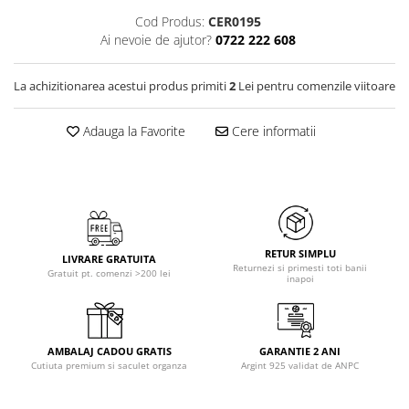
Cod Produs:
CER0195
Ai nevoie de ajutor?
0722 222 608
La achizitionarea acestui produs primiti
2
Lei pentru comenzile viitoare
Adauga la Favorite
Cere informatii
RETUR SIMPLU
LIVRARE GRATUITA
Returnezi si primesti toti banii
Gratuit pt. comenzi >200 lei
inapoi
AMBALAJ CADOU GRATIS
GARANTIE 2 ANI
Cutiuta premium si saculet organza
Argint 925 validat de ANPC