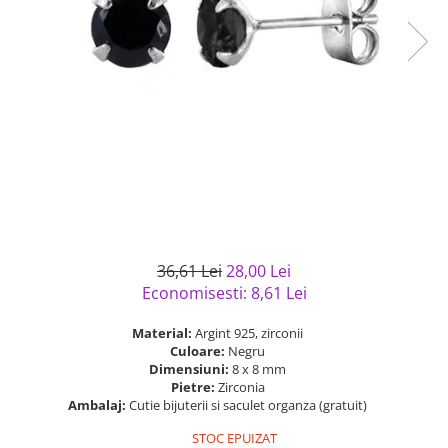
Bijuterii argint cu pietre
Pandantive mireasa
semipretioase
Bijuterii de Lux
Bijuterii argint placat cu aur
Bijuterii gotice si rock
Bijuterii argint cu diverse
Bijuterii Handmade
materiale
Bijuterii fantezie
Bijuterii argint cu murano
Casete si cutii de bijuterii
Bijuterii tungsten
Accesorii Piele
Cadouri
36,61 Lei
28,00 Lei
Solutii si lavete de curatare
Economisesti:
8,61
Lei
bijuterii argint
Material:
Argint 925, zirconii
Culoare:
Negru
Dimensiuni:
8 x 8 mm
Pietre:
Zirconia
Ambalaj:
Cutie bijuterii si saculet organza (gratuit)
STOC EPUIZAT