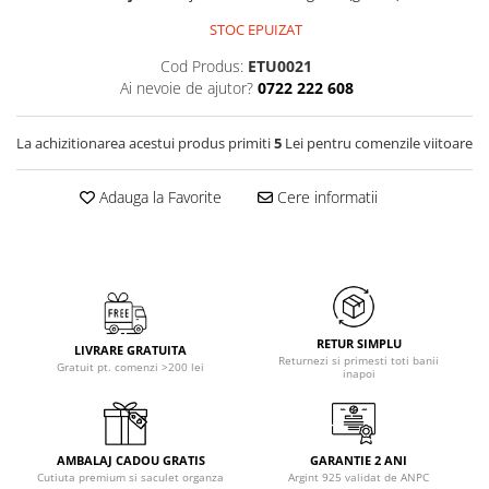
STOC EPUIZAT
Cod Produs:
ETU0021
Ai nevoie de ajutor?
0722 222 608
La achizitionarea acestui produs primiti
5
Lei pentru comenzile viitoare
Adauga la Favorite
Cere informatii
RETUR SIMPLU
LIVRARE GRATUITA
Returnezi si primesti toti banii
Gratuit pt. comenzi >200 lei
inapoi
AMBALAJ CADOU GRATIS
GARANTIE 2 ANI
Cutiuta premium si saculet organza
Argint 925 validat de ANPC