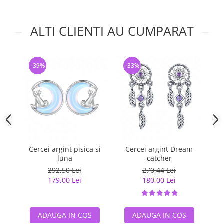
ALTI CLIENTI AU CUMPARAT
-39%
-33%
-
Cercei argint pisica si
Cercei argint Dream
C
luna
catcher
s
292,50 Lei
270,44 Lei
179,00 Lei
180,00 Lei
ADAUGA IN COS
ADAUGA IN COS