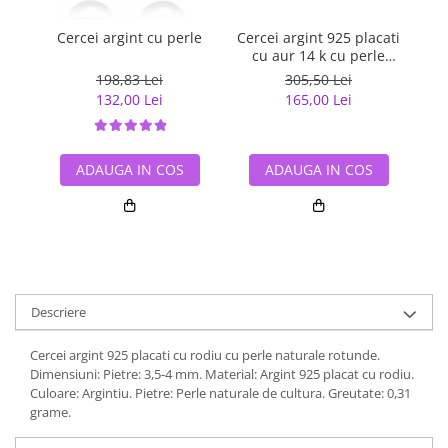
Cercei argint cu perle
Cercei argint 925 placati
Cer
cu aur 14 k cu perle
naturale
198,83 Lei
305,50 Lei
132,00 Lei
165,00 Lei
ADAUGA IN COS
ADAUGA IN COS
Descriere
Cercei argint 925 placati cu rodiu cu perle naturale rotunde.
Dimensiuni: Pietre: 3,5-4 mm. Material: Argint 925 placat cu rodiu.
Culoare: Argintiu. Pietre: Perle naturale de cultura. Greutate: 0,31
grame.