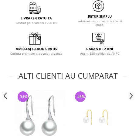
RETUR SIMPLU
LIVRARE GRATUITA
Returnezi si primesti toti banii
Gratuit pt. comenzi >200 lei
inapoi
AMBALAJ CADOU GRATIS
GARANTIE 2 ANI
Cutiuta premium si saculet organza
Argint 925 validat de ANPC
ALTI CLIENTI AU CUMPARAT
-34%
-46%
-