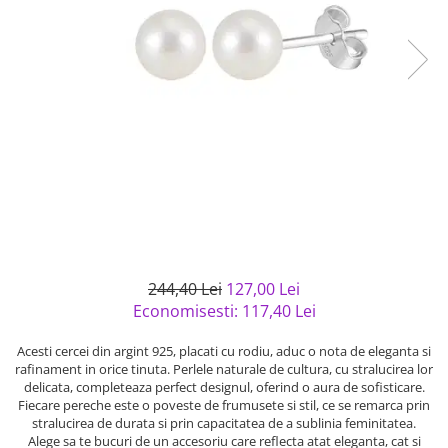
Bijuterii argint cu pietre
Pandantive mireasa
semipretioase
Bijuterii de Lux
Bijuterii argint placat cu aur
Bijuterii gotice si rock
Bijuterii argint cu diverse
Bijuterii Handmade
materiale
Bijuterii fantezie
Bijuterii argint cu murano
Casete si cutii de bijuterii
Bijuterii tungsten
Accesorii Piele
Cadouri
Solutii si lavete de curatare
244,40 Lei
127,00 Lei
bijuterii argint
Economisesti:
117,40
Lei
Acesti cercei din argint 925, placati cu rodiu, aduc o nota de eleganta si
rafinament in orice tinuta. Perlele naturale de cultura, cu stralucirea lor
delicata, completeaza perfect designul, oferind o aura de sofisticare.
Fiecare pereche este o poveste de frumusete si stil, ce se remarca prin
stralucirea de durata si prin capacitatea de a sublinia feminitatea.
Alege sa te bucuri de un accesoriu care reflecta atat eleganta, cat si