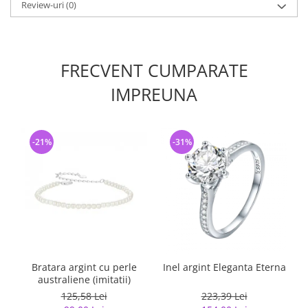
Review-uri
(0)
FRECVENT CUMPARATE
IMPREUNA
-21%
-31%
Bratara argint cu perle
Inel argint Eleganta Eterna
australiene (imitatii)
125,58 Lei
223,39 Lei