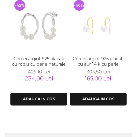
-45%
-46%
-
Cercei argint 925 placati
Cercei argint 925 placati
Ce
cu rodiu cu perle naturale
cu aur 14 k cu perle
naturale
425,10 Lei
305,50 Lei
234,00 Lei
165,00 Lei
ADAUGA IN COS
ADAUGA IN COS