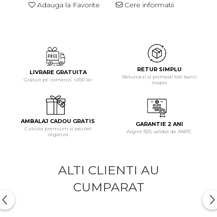
Adauga la Favorite
Cere informatii
RETUR SIMPLU
LIVRARE GRATUITA
Returnezi si primesti toti banii
Gratuit pt. comenzi >200 lei
inapoi
AMBALAJ CADOU GRATIS
GARANTIE 2 ANI
Cutiuta premium si saculet
Argint 925 validat de ANPC
organza
ALTI CLIENTI AU
CUMPARAT