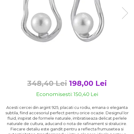
Bijuterii argint cu pietre
Pandantive mireasa
semipretioase
Bijuterii de Lux
Bijuterii argint placat cu aur
Bijuterii gotice si rock
Bijuterii argint cu diverse
Bijuterii Handmade
materiale
Bijuterii fantezie
Bijuterii argint cu murano
Casete si cutii de bijuterii
Bijuterii tungsten
Accesorii Piele
Cadouri
348,40 Lei
198,00 Lei
Solutii si lavete de curatare
bijuterii argint
Economisesti:
150,40
Lei
Acesti cercei din argint 925, placati cu rodiu, emana o eleganta
subtila, fiind accesoriul perfect pentru orice ocazie. Designul lor
fluid, inspirat de formele naturale, imbratiseaza delicat perlele
naturale de cultura, aducand o nota de rafinament si stralucire.
Fiecare detaliu este gandit pentru a reflecta frumusetea si