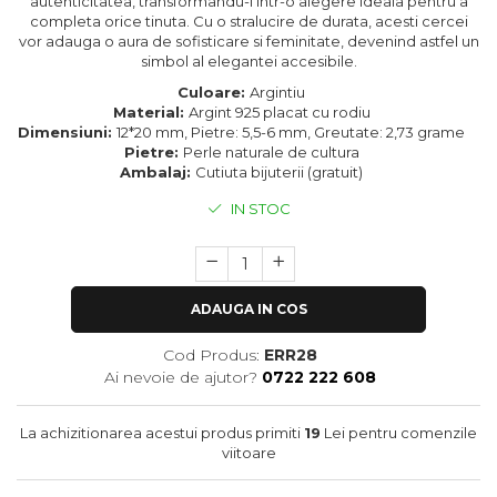
autenticitatea, transformandu-i intr-o alegere ideala pentru a
completa orice tinuta. Cu o stralucire de durata, acesti cercei
vor adauga o aura de sofisticare si feminitate, devenind astfel un
simbol al elegantei accesibile.
Culoare:
Argintiu
Material:
Argint 925 placat cu rodiu
Dimensiuni:
12*20 mm, Pietre: 5,5-6 mm, Greutate: 2,73 grame
Pietre:
Perle naturale de cultura
Ambalaj:
Cutiuta bijuterii (gratuit)
IN STOC
ADAUGA IN COS
Cod Produs:
ERR28
Ai nevoie de ajutor?
0722 222 608
La achizitionarea acestui produs primiti
19
Lei pentru comenzile
viitoare