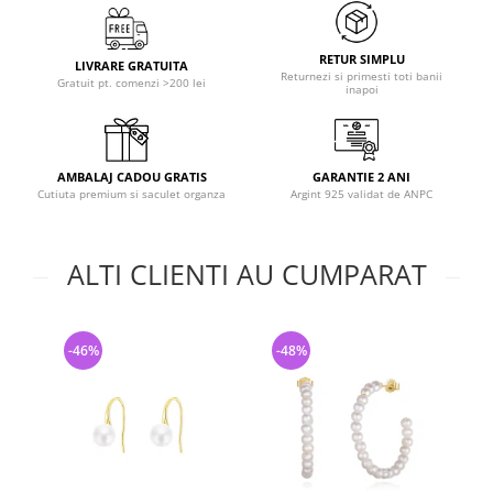
RETUR SIMPLU
LIVRARE GRATUITA
Returnezi si primesti toti banii
Gratuit pt. comenzi >200 lei
inapoi
AMBALAJ CADOU GRATIS
GARANTIE 2 ANI
Cutiuta premium si saculet organza
Argint 925 validat de ANPC
ALTI CLIENTI AU CUMPARAT
-46%
-48%
-