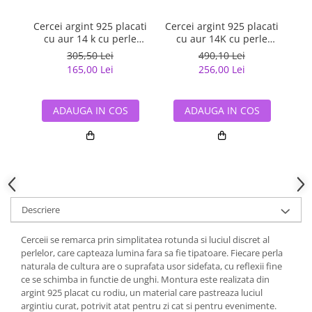
Cercei argint 925 placati
Cercei argint 925 placati
Cer
cu aur 14 k cu perle
cu aur 14K cu perle
naturale
naturale
305,50 Lei
490,10 Lei
165,00 Lei
256,00 Lei
ADAUGA IN COS
ADAUGA IN COS
Descriere
Cerceii se remarca prin simplitatea rotunda si luciul discret al
perlelor, care capteaza lumina fara sa fie tipatoare. Fiecare perla
naturala de cultura are o suprafata usor sidefata, cu reflexii fine
ce se schimba in functie de unghi. Montura este realizata din
argint 925 placat cu rodiu, un material care pastreaza luciul
argintiu curat, potrivit atat pentru zi cat si pentru evenimente.