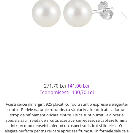
Bijuterii argint cu pietre
Pandantive mireasa
semipretioase
Bijuterii de Lux
Bijuterii argint placat cu aur
Bijuterii gotice si rock
Bijuterii argint cu diverse
Bijuterii Handmade
materiale
Bijuterii fantezie
Bijuterii argint cu murano
Casete si cutii de bijuterii
Bijuterii tungsten
Accesorii Piele
Cadouri
Solutii si lavete de curatare
271,70 Lei
141,00 Lei
bijuterii argint
Economisesti:
130,70
Lei
Acesti cercei din argint 925 placati cu rodiu sunt o expresie a elegantei
subtile. Perlele naturale rotunde, cu stralucirea lor delicata, aduc un
strop de rafinament oricarei tinute. Fie ca sunt purtati la o ocazie
speciala sau in viata de zi cu zi, acesti cercei reusesc sa capteze lumina
intr-un mod deosebit, oferind un aspect sofisticat si timeless. O
alegere perfecta pentru cei care apreciaza frumosul in formele sale cele