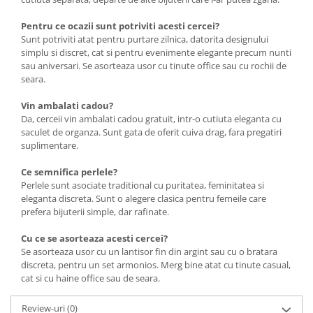
Pentru ce ocazii sunt potriviti acesti cercei?
Sunt potriviti atat pentru purtare zilnica, datorita designului
simplu si discret, cat si pentru evenimente elegante precum nunti
sau aniversari. Se asorteaza usor cu tinute office sau cu rochii de
seara.
Vin ambalati cadou?
Da, cerceii vin ambalati cadou gratuit, intr-o cutiuta eleganta cu
saculet de organza. Sunt gata de oferit cuiva drag, fara pregatiri
suplimentare.
Ce semnifica perlele?
Perlele sunt asociate traditional cu puritatea, feminitatea si
eleganta discreta. Sunt o alegere clasica pentru femeile care
prefera bijuterii simple, dar rafinate.
Cu ce se asorteaza acesti cercei?
Se asorteaza usor cu un lantisor fin din argint sau cu o bratara
discreta, pentru un set armonios. Merg bine atat cu tinute casual,
cat si cu haine office sau de seara.
Review-uri
(0)