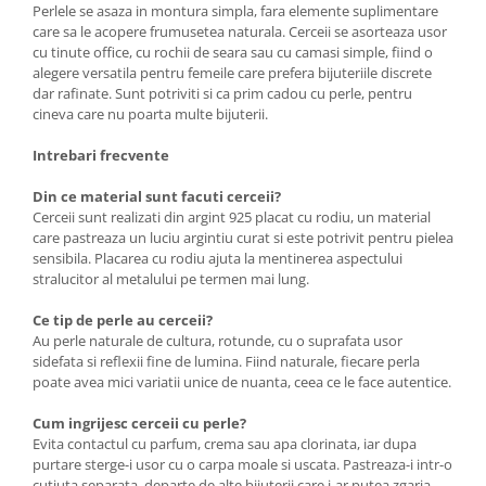
Perlele se asaza in montura simpla, fara elemente suplimentare
care sa le acopere frumusetea naturala. Cerceii se asorteaza usor
cu tinute office, cu rochii de seara sau cu camasi simple, fiind o
alegere versatila pentru femeile care prefera bijuteriile discrete
dar rafinate. Sunt potriviti si ca prim cadou cu perle, pentru
cineva care nu poarta multe bijuterii.
Intrebari frecvente
Din ce material sunt facuti cerceii?
Cerceii sunt realizati din argint 925 placat cu rodiu, un material
care pastreaza un luciu argintiu curat si este potrivit pentru pielea
sensibila. Placarea cu rodiu ajuta la mentinerea aspectului
stralucitor al metalului pe termen mai lung.
Ce tip de perle au cerceii?
Au perle naturale de cultura, rotunde, cu o suprafata usor
sidefata si reflexii fine de lumina. Fiind naturale, fiecare perla
poate avea mici variatii unice de nuanta, ceea ce le face autentice.
Cum ingrijesc cerceii cu perle?
Evita contactul cu parfum, crema sau apa clorinata, iar dupa
purtare sterge-i usor cu o carpa moale si uscata. Pastreaza-i intr-o
cutiuta separata, departe de alte bijuterii care i-ar putea zgaria.