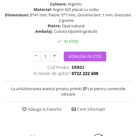
Culoare:
Argintiu
Material:
Argint 925 placat cu rodiu
Dimensiuni:
8*41 mm, Pietre: 5*7 mm, Grosime lant: 1 mm, Greutate:
2 grame
Pietre:
Opal natural
Ambalaj:
Cutiuta bijuterii (gratuit)
IN STOC
ADAUGA IN COS
Cod Produs:
ERR02
Ai nevoie de ajutor?
0722 222 608
La achizitionarea acestui produs primiti
27
Lei pentru comenzile
viitoare
Adauga la Favorite
Cere informatii