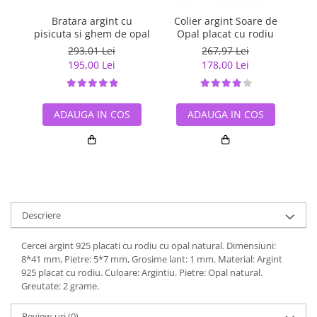
Bratara argint cu
Colier argint Soare de
Br
pisicuta si ghem de opal
Opal placat cu rodiu
293,01 Lei
267,97 Lei
195,00 Lei
178,00 Lei
ADAUGA IN COS
ADAUGA IN COS
Descriere
Cercei argint 925 placati cu rodiu cu opal natural. Dimensiuni:
8*41 mm, Pietre: 5*7 mm, Grosime lant: 1 mm. Material: Argint
925 placat cu rodiu. Culoare: Argintiu. Pietre: Opal natural.
Greutate: 2 grame.
Review-uri
(0)