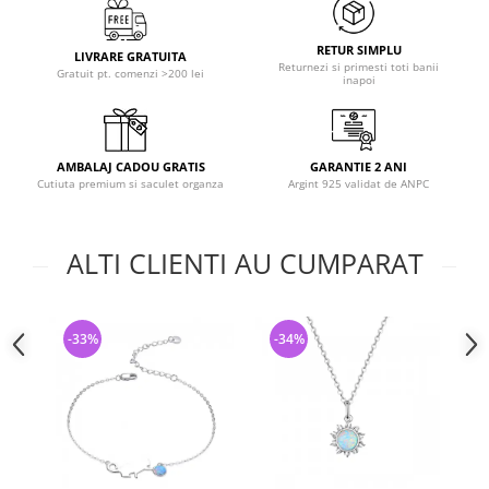
RETUR SIMPLU
LIVRARE GRATUITA
Returnezi si primesti toti banii
Gratuit pt. comenzi >200 lei
inapoi
AMBALAJ CADOU GRATIS
GARANTIE 2 ANI
Cutiuta premium si saculet organza
Argint 925 validat de ANPC
ALTI CLIENTI AU CUMPARAT
-33%
-34%