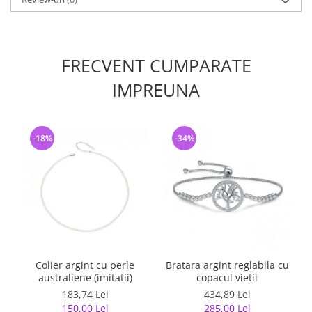
FRECVENT CUMPARATE
IMPREUNA
-18%
-34%
Colier argint cu perle
Bratara argint reglabila cu
australiene (imitatii)
copacul vietii
183,74 Lei
434,89 Lei
150,00 Lei
285,00 Lei