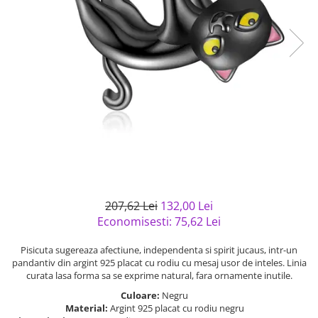
Bijuterii argint cu pietre
Pandantive mireasa
semipretioase
Bijuterii de Lux
Bijuterii argint placat cu aur
Bijuterii gotice si rock
Bijuterii argint cu diverse
Bijuterii Handmade
materiale
Bijuterii fantezie
Bijuterii argint cu murano
Casete si cutii de bijuterii
Bijuterii tungsten
Accesorii Piele
Cadouri
Solutii si lavete de curatare
207,62 Lei
132,00 Lei
bijuterii argint
Economisesti:
75,62
Lei
Pisicuta sugereaza afectiune, independenta si spirit jucaus, intr-un
pandantiv din argint 925 placat cu rodiu cu mesaj usor de inteles. Linia
curata lasa forma sa se exprime natural, fara ornamente inutile.
Culoare:
Negru
Material:
Argint 925 placat cu rodiu negru