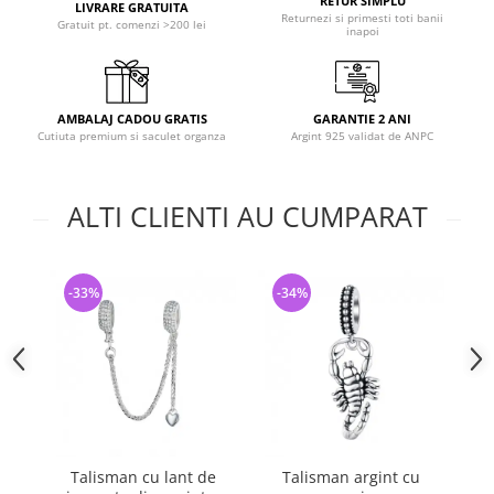
RETUR SIMPLU
LIVRARE GRATUITA
Returnezi si primesti toti banii
Gratuit pt. comenzi >200 lei
inapoi
AMBALAJ CADOU GRATIS
GARANTIE 2 ANI
Cutiuta premium si saculet organza
Argint 925 validat de ANPC
ALTI CLIENTI AU CUMPARAT
-33%
-34%
-
Talisman cu lant de
Talisman argint cu
Tal