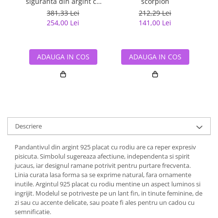
siguranta din argint cu
scorpion
inimioara placat cu rodiu
381,33 Lei
212,29 Lei
254,00 Lei
141,00 Lei
ADAUGA IN COS
ADAUGA IN COS
Descriere
Pandantivul din argint 925 placat cu rodiu are ca reper expresiv
pisicuta. Simbolul sugereaza afectiune, independenta si spirit
jucaus, iar designul ramane potrivit pentru purtare frecventa.
Linia curata lasa forma sa se exprime natural, fara ornamente
inutile. Argintul 925 placat cu rodiu mentine un aspect luminos si
ingrijit. Modelul se potriveste pe un lant fin, in tinute feminine, de
zi sau cu accente delicate, sau poate fi ales pentru un cadou cu
semnificatie.