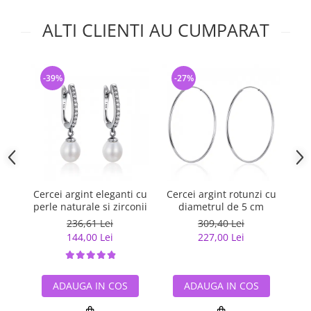
ALTI CLIENTI AU CUMPARAT
-39%
-27%
-
Cercei argint eleganti cu
Cercei argint rotunzi cu
Ce
perle naturale si zirconii
diametrul de 5 cm
236,61 Lei
309,40 Lei
144,00 Lei
227,00 Lei
ADAUGA IN COS
ADAUGA IN COS