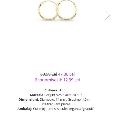
Bijuterii argint cu pietre
Pandantive mireasa
semipretioase
Bijuterii de Lux
Bijuterii argint placat cu aur
Bijuterii gotice si rock
Bijuterii argint cu diverse
Bijuterii Handmade
materiale
Bijuterii fantezie
Bijuterii argint cu murano
Casete si cutii de bijuterii
Bijuterii tungsten
Accesorii Piele
Cadouri
Solutii si lavete de curatare
59,99 Lei
47,00 Lei
bijuterii argint
Economisesti:
12,99
Lei
Culoare:
Auriu
Material:
Argint 925 placat cu aur
Dimensiuni:
Diametru: 14 mm; Grosime: 1,5 mm
Pietre:
Fara pietre
Ambalaj:
Cutie bijuterii si saculet organza (gratuit)