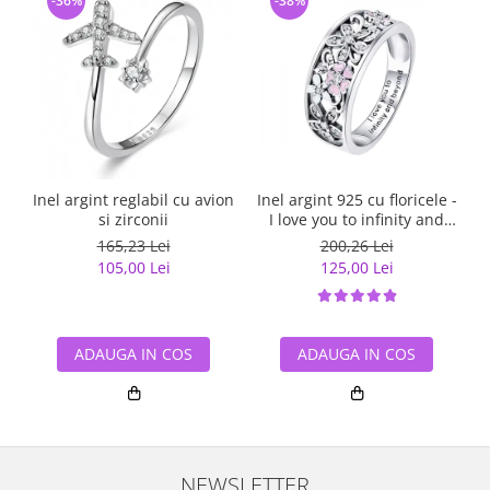
-36%
-38%
Inel argint reglabil cu avion
Inel argint 925 cu floricele -
si zirconii
I love you to infinity and
beyond - Be Nature
165,23 Lei
200,26 Lei
IST0055
105,00 Lei
125,00 Lei
ADAUGA IN COS
ADAUGA IN COS
NEWSLETTER