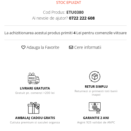
STOC EPUIZAT
Cod Produs:
ETU0380
Ai nevoie de ajutor?
0722 222 608
La achizitionarea acestui produs primiti
4
Lei pentru comenzile viitoare
Adauga la Favorite
Cere informatii
RETUR SIMPLU
LIVRARE GRATUITA
Returnezi si primesti toti banii
Gratuit pt. comenzi >200 lei
inapoi
AMBALAJ CADOU GRATIS
GARANTIE 2 ANI
Cutiuta premium si saculet organza
Argint 925 validat de ANPC