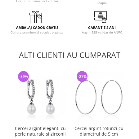
Gratuit pt. comenzi >200 lei
inapoi
AMBALAJ CADOU GRATIS
GARANTIE 2 ANI
Cutiuta premium si saculet organza
Argint 925 validat de ANPC
ALTI CLIENTI AU CUMPARAT
-39%
-27%
-
Cercei argint eleganti cu
Cercei argint rotunzi cu
Ce
perle naturale si zirconii
diametrul de 5 cm