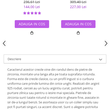
236,61 Lei
309,40 Lei
144,00 Lei
227,00 Lei
ADAUGA IN COS
ADAUGA IN COS
Descriere
Caracterul acestor creole vine din randul dens de pietre de
zirconia, montate una langa alta pe toata suprafata rotunda.
Forma este de creole clasice, cu un profil ingust si o curbura
uniforma care prinde lumina din orice unghi. Realizati din argint
925 rodiat, cerceii au un luciu argintiu curat, potrivit pentru
purtare zilnica sau pentru o iesire mai speciala. Pietrele de
zirconia sunt taiate rotund si montate in gheare fine, asezate in
sir de-a lungul benzii. Se asorteaza usor cu un colier simplu sau
pot fi purtati singuri, ca accent discret. Sunt o alegere potrivita