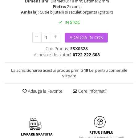
Dimensiuni:
Diametru: 18 mm; Latime: 2 mm
Pietre:
Zirconia
Ambalaj:
Cutie bijuterii si saculet organza (gratuit)
IN STOC
ADAUGA IN COS
Cod Produs:
ESX0328
Ai nevoie de ajutor?
0722 222 608
La achizitionarea acestui produs primiti
19
Lei pentru comenzile
viitoare
Adauga la Favorite
Cere informatii
RETUR SIMPLU
LIVRARE GRATUITA
Returnezi si primesti toti banii