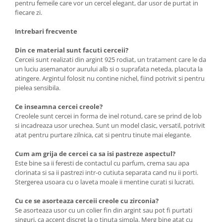
pentru femeile care vor un cercel elegant, dar usor de purtat in
fiecare zi.
Intrebari frecvente
Din ce material sunt facuti cerceii?
Cerceii sunt realizati din argint 925 rodiat, un tratament care le da
un luciu asemanator aurului alb si o suprafata neteda, placuta la
atingere. Argintul folosit nu contine nichel, fiind potrivit si pentru
pielea sensibila.
Ce inseamna cercei creole?
Creolele sunt cercei in forma de inel rotund, care se prind de lob
si incadreaza usor urechea. Sunt un model clasic, versatil, potrivit
atat pentru purtare zilnica, cat si pentru tinute mai elegante.
Cum am grija de cercei ca sa isi pastreze aspectul?
Este bine sa ii feresti de contactul cu parfum, crema sau apa
clorinata si sa ii pastrezi intr-o cutiuta separata cand nu ii porti.
Stergerea usoara cu o laveta moale ii mentine curati si lucrati.
Cu ce se asorteaza cerceii creole cu zirconia?
Se asorteaza usor cu un colier fin din argint sau pot fi purtati
singuri, ca accent discret la o tinuta simpla. Merg bine atat cu