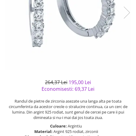
Bijuterii argint cu pietre
Pandantive mireasa
semipretioase
Bijuterii de Lux
Bijuterii argint placat cu aur
Bijuterii gotice si rock
Bijuterii argint cu diverse
Bijuterii Handmade
materiale
Bijuterii fantezie
Bijuterii argint cu murano
Casete si cutii de bijuterii
Bijuterii tungsten
Accesorii Piele
Cadouri
264,37 Lei
195,00 Lei
Solutii si lavete de curatare
Economisesti:
69,37
Lei
bijuterii argint
Randul de pietre de zirconia asezate una langa alta pe toata
circumferinta da acestor creole o stralucire continua, ca un cerc de
lumina. Din argint 925 rodiat, sunt genul de cercei pe care ii pui
dimineata si nu-i mai dai jos toata ziua.
Culoare:
Argintiu
Material:
Argint 925 rodiat, zirconii