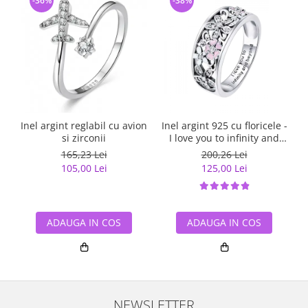
-36%
-38%
Inel argint reglabil cu avion
Inel argint 925 cu floricele -
si zirconii
I love you to infinity and
beyond - Be Nature
165,23 Lei
200,26 Lei
IST0055
105,00 Lei
125,00 Lei
ADAUGA IN COS
ADAUGA IN COS
NEWSLETTER