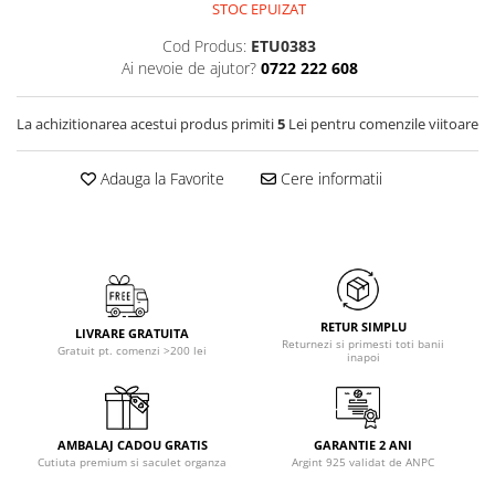
STOC EPUIZAT
Cod Produs:
ETU0383
Ai nevoie de ajutor?
0722 222 608
La achizitionarea acestui produs primiti
5
Lei pentru comenzile viitoare
Adauga la Favorite
Cere informatii
RETUR SIMPLU
LIVRARE GRATUITA
Returnezi si primesti toti banii
Gratuit pt. comenzi >200 lei
inapoi
AMBALAJ CADOU GRATIS
GARANTIE 2 ANI
Cutiuta premium si saculet organza
Argint 925 validat de ANPC