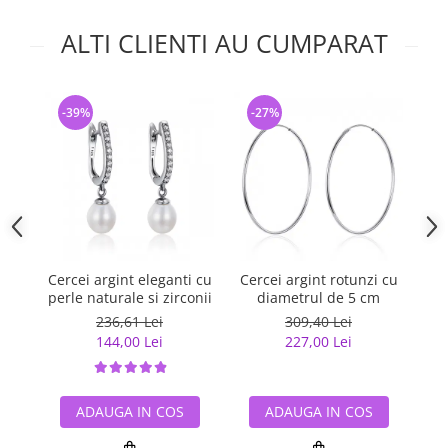
ALTI CLIENTI AU CUMPARAT
-39%
-27%
-
Cercei argint eleganti cu
Cercei argint rotunzi cu
Ce
perle naturale si zirconii
diametrul de 5 cm
236,61 Lei
309,40 Lei
144,00 Lei
227,00 Lei
ADAUGA IN COS
ADAUGA IN COS