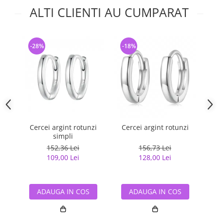
ALTI CLIENTI AU CUMPARAT
-28%
-18%
-
Cercei argint rotunzi
Cercei argint rotunzi
Ce
simpli
152,36 Lei
156,73 Lei
109,00 Lei
128,00 Lei
ADAUGA IN COS
ADAUGA IN COS