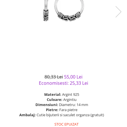
Bijuterii argint cu pietre
Pandantive mireasa
semipretioase
Bijuterii de Lux
Bijuterii argint placat cu aur
Bijuterii gotice si rock
Bijuterii argint cu diverse
Bijuterii Handmade
materiale
Bijuterii fantezie
Bijuterii argint cu murano
Casete si cutii de bijuterii
Bijuterii tungsten
Accesorii Piele
Cadouri
80,33 Lei
55,00 Lei
Solutii si lavete de curatare
Economisesti:
25,33
Lei
bijuterii argint
Material:
Argint 925
Culoare:
Argintiu
Dimensiuni:
Diametru: 14 mm
Pietre:
Fara pietre
Ambalaj:
Cutie bijuterii si saculet organza (gratuit)
STOC EPUIZAT