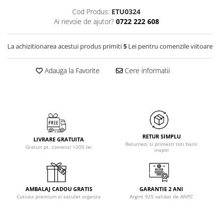
Cod Produs:
ETU0324
Ai nevoie de ajutor?
0722 222 608
La achizitionarea acestui produs primiti
5
Lei pentru comenzile viitoare
Adauga la Favorite
Cere informatii
RETUR SIMPLU
LIVRARE GRATUITA
Returnezi si primesti toti banii
Gratuit pt. comenzi >200 lei
inapoi
AMBALAJ CADOU GRATIS
GARANTIE 2 ANI
Cutiuta premium si saculet organza
Argint 925 validat de ANPC