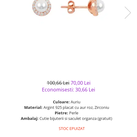
Bijuterii argint cu pietre
Pandantive mireasa
semipretioase
Bijuterii de Lux
Bijuterii argint placat cu aur
Bijuterii gotice si rock
Bijuterii argint cu diverse
Bijuterii Handmade
materiale
Bijuterii fantezie
Bijuterii argint cu murano
Casete si cutii de bijuterii
Bijuterii tungsten
Accesorii Piele
Cadouri
100,66 Lei
70,00 Lei
Solutii si lavete de curatare
Economisesti:
30,66
Lei
bijuterii argint
Culoare:
Auriu
Material:
Argint 925 placat cu aur roz, Zirconiu
Pietre:
Perle
Ambalaj:
Cutie bijuterii si saculet organza (gratuit)
STOC EPUIZAT