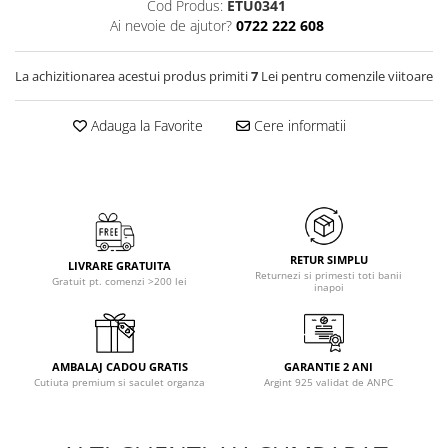
Cod Produs:
ETU0341
Ai nevoie de ajutor?
0722 222 608
La achizitionarea acestui produs primiti
7
Lei pentru comenzile viitoare
Adauga la Favorite
Cere informatii
RETUR SIMPLU
LIVRARE GRATUITA
Returnezi si primesti toti banii
Gratuit pt. comenzi >200 lei
inapoi
AMBALAJ CADOU GRATIS
GARANTIE 2 ANI
Cutiuta premium si saculet organza
Argint 925 validat de ANPC