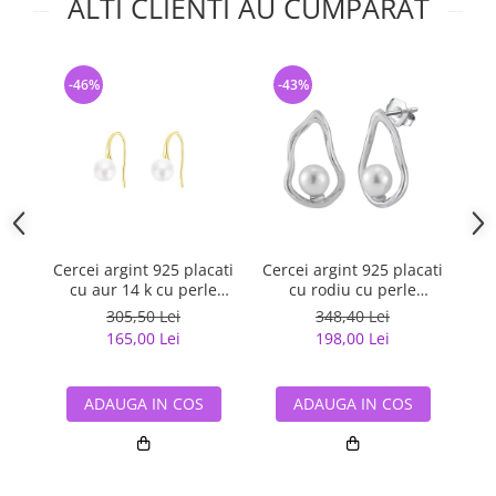
ALTI CLIENTI AU CUMPARAT
-46%
-43%
-
Cercei argint 925 placati
Cercei argint 925 placati
Cer
cu aur 14 k cu perle
cu rodiu cu perle
naturale
naturale
305,50 Lei
348,40 Lei
165,00 Lei
198,00 Lei
ADAUGA IN COS
ADAUGA IN COS