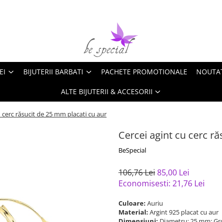
EI
BIJUTERII BARBATI
PACHETE PROMOTIONALE
NOUTA
ALTE BIJUTERII & ACCESORII
u cerc răsucit de 25 mm placati cu aur
Cercei agint cu cerc r
BeSpecial
106,76 Lei
85,00 Lei
Economisesti:
21,76
Lei
Culoare:
Auriu
Material:
Argint 925 placat cu aur
Dimensiuni:
Diametru: 25 mm; Gr