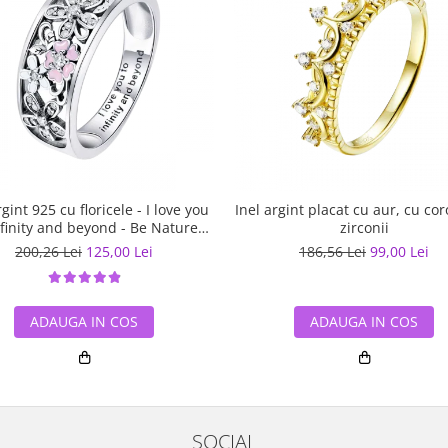
rgint 925 cu floricele - I love you
Inel argint placat cu aur, cu cor
nfinity and beyond - Be Nature
zirconii
IST0055
200,26 Lei
125,00 Lei
186,56 Lei
99,00 Lei
ADAUGA IN COS
ADAUGA IN COS
SOCIAL