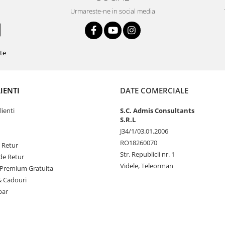
Urmareste-ne in social media
ate
LIENTI
DATE COMERCIALE
lienti
S.C. Admis Consultants
S.R.L
J34/1/03.01.2006
RO18260070
e Retur
Str. Republicii nr. 1
de Retur
Videle, Teleorman
Premium Gratuita
& Cadouri
par