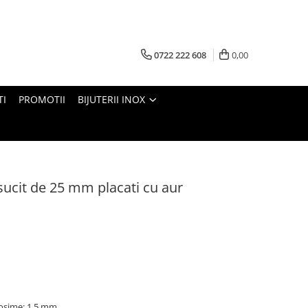
0722 222 608
0,00
TI
PROMOTII
BIJUTERII INOX
ăsucit de 25 mm placati cu aur
osime: 1,5 mm