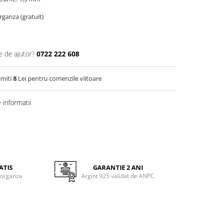
organza (gratuit)
e de ajutor?
0722 222 608
imiti
8
Lei pentru comenzile viitoare
informatii
ATIS
GARANTIE 2 ANI
 organza
Argint 925 validat de ANPC