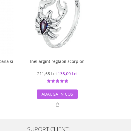
oana si
Inel argint reglabil scorpion
Inel argi
211,68 Lei
135,00 Lei
223,39
ADAUGA IN COS
ADA
SUPORT CLIENTI