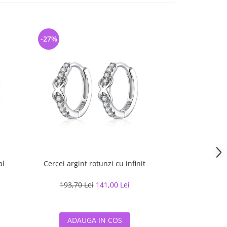
-27%
-28%
al
Cercei argint rotunzi cu infinit
Cercei argint c
193,70 Lei
141,00 Lei
203,23 L
ADAUGA IN COS
ADAUG