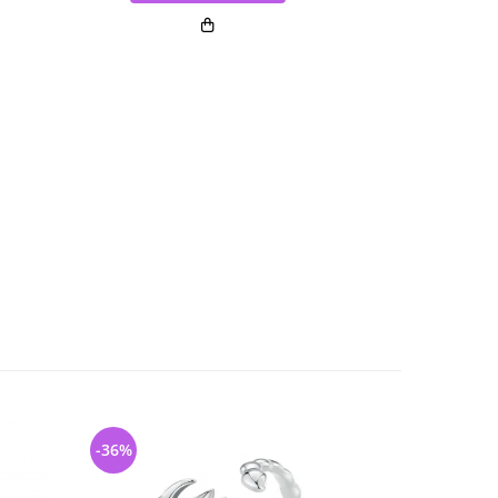
-36%
-31%