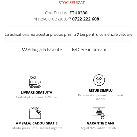
STOC EPUIZAT
Cod Produs:
ETU0330
Ai nevoie de ajutor?
0722 222 608
La achizitionarea acestui produs primiti
7
Lei pentru comenzile viitoare
Adauga la Favorite
Cere informatii
RETUR SIMPLU
LIVRARE GRATUITA
Returnezi si primesti toti banii
Gratuit pt. comenzi >200 lei
inapoi
AMBALAJ CADOU GRATIS
GARANTIE 2 ANI
Cutiuta premium si saculet organza
Argint 925 validat de ANPC