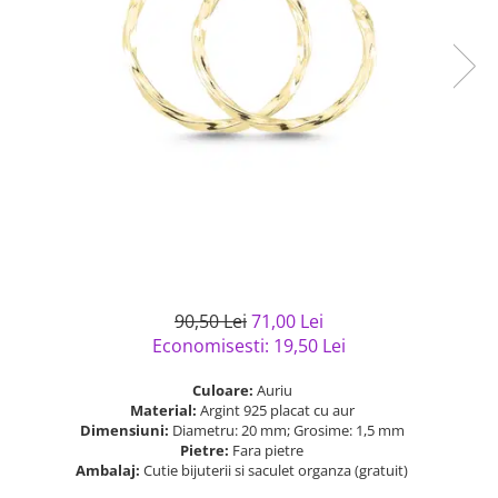
Bijuterii argint cu pietre
Pandantive mireasa
semipretioase
Bijuterii de Lux
Bijuterii argint placat cu aur
Bijuterii gotice si rock
Bijuterii argint cu diverse
Bijuterii Handmade
materiale
Bijuterii fantezie
Bijuterii argint cu murano
Casete si cutii de bijuterii
Bijuterii tungsten
Accesorii Piele
Cadouri
Solutii si lavete de curatare
90,50 Lei
71,00 Lei
bijuterii argint
Economisesti:
19,50
Lei
Culoare:
Auriu
Material:
Argint 925 placat cu aur
Dimensiuni:
Diametru: 20 mm; Grosime: 1,5 mm
Pietre:
Fara pietre
Ambalaj:
Cutie bijuterii si saculet organza (gratuit)