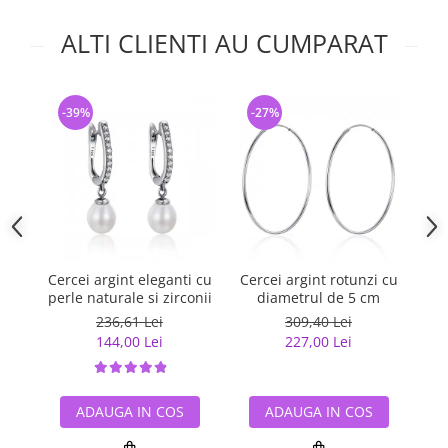
ALTI CLIENTI AU CUMPARAT
-39%
-27%
-
Cercei argint eleganti cu
Cercei argint rotunzi cu
Ce
perle naturale si zirconii
diametrul de 5 cm
236,61 Lei
309,40 Lei
144,00 Lei
227,00 Lei
ADAUGA IN COS
ADAUGA IN COS