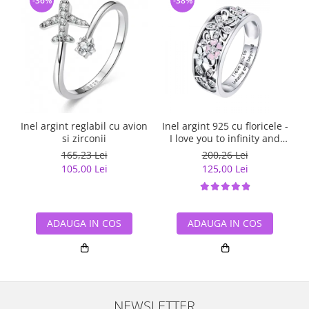
-36%
-38%
Inel argint reglabil cu avion
Inel argint 925 cu floricele -
si zirconii
I love you to infinity and
beyond - Be Nature
165,23 Lei
200,26 Lei
IST0055
105,00 Lei
125,00 Lei
ADAUGA IN COS
ADAUGA IN COS
NEWSLETTER