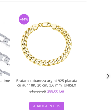
-44%
-44%
latime
Bratara cubaneza argint 925 placata
Bratara argint
cu aur 18K, 20 cm, 3,6 mm, UNISEX
14K, 20 cm, 4
U
i
513,50 Lei
288,00 Lei
503,10 L
ADAUGA IN COS
ADAUG