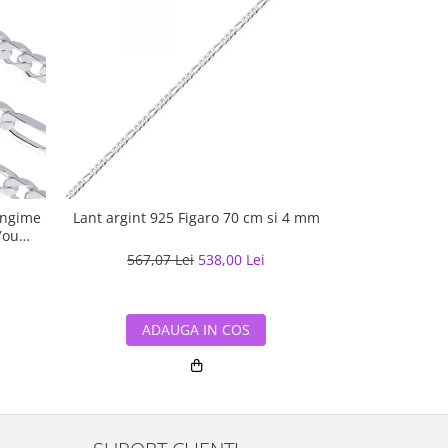
ungime
Lant argint 925 Figaro 70 cm si 4 mm
Lant argint c
You
567,07 Lei
538,00 Lei
779,90
ADAUGA IN COS
ADA