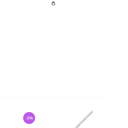
-5%
-26%