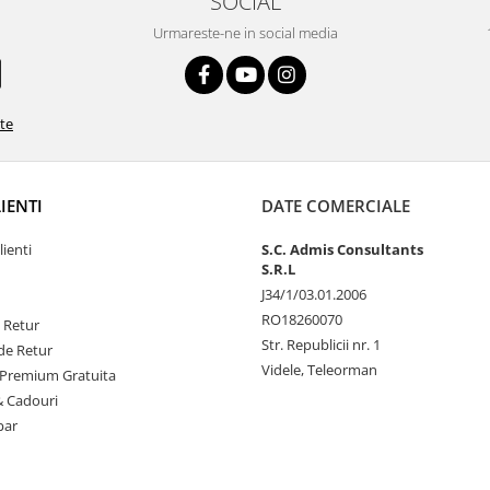
SOCIAL
Urmareste-ne in social media
ate
LIENTI
DATE COMERCIALE
lienti
S.C. Admis Consultants
S.R.L
J34/1/03.01.2006
RO18260070
e Retur
Str. Republicii nr. 1
de Retur
Videle, Teleorman
Premium Gratuita
& Cadouri
par