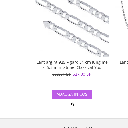
Lant argint 925 Figaro 51 cm lungime
Lant
si 5,5 mm latime, Classical You
LSX0202
659,61 Lei
527,00 Lei
ADAUGA IN COS