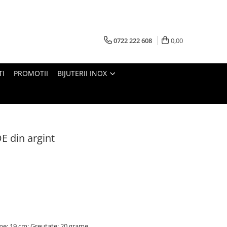
0722 222 608
0,00
TI
PROMOTII
BIJUTERII INOX
 din argint
me: 19 cm; Greutate: 20 grame