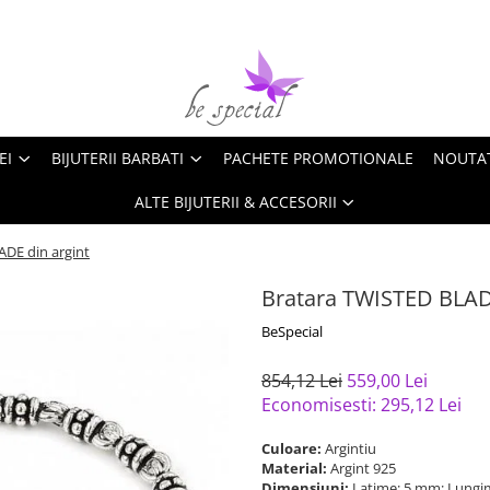
EI
BIJUTERII BARBATI
PACHETE PROMOTIONALE
NOUTA
ALTE BIJUTERII & ACCESORII
DE din argint
Bratara TWISTED BLADE
BeSpecial
854,12 Lei
559,00 Lei
Economisesti:
295,12
Lei
Culoare:
Argintiu
Material:
Argint 925
Dimensiuni:
Latime: 5 mm; Lungi