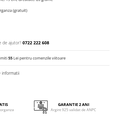
organza (gratuit)
e de ajutor?
0722 222 608
imiti
55
Lei pentru comenzile viitoare
informatii
ATIS
GARANTIE 2 ANI
 organza
Argint 925 validat de ANPC