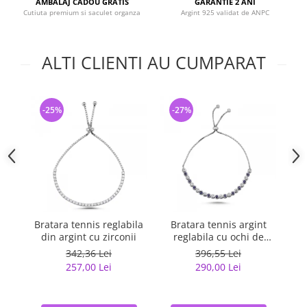
AMBALAJ CADOU GRATIS
GARANTIE 2 ANI
Cutiuta premium si saculet organza
Argint 925 validat de ANPC
ALTI CLIENTI AU CUMPARAT
-25%
-27%
-
Bratara tennis reglabila
Bratara tennis argint
B
din argint cu zirconii
reglabila cu ochi de
deochi
342,36 Lei
396,55 Lei
257,00 Lei
290,00 Lei