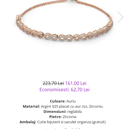
Bijuterii argint cu pietre
Pandantive mireasa
semipretioase
Bijuterii de Lux
Bijuterii argint placat cu aur
Bijuterii gotice si rock
Bijuterii argint cu diverse
Bijuterii Handmade
materiale
Bijuterii fantezie
Bijuterii argint cu murano
Casete si cutii de bijuterii
Bijuterii tungsten
Accesorii Piele
Cadouri
Solutii si lavete de curatare
223,70 Lei
161,00 Lei
bijuterii argint
Economisesti:
62,70
Lei
Culoare:
Auriu
Material:
Argint 925 placat cu aur roz, Zirconiu
Dimensiuni:
reglabila
Pietre:
Zirconia
Ambalaj:
Cutie bijuterii si saculet organza (gratuit)