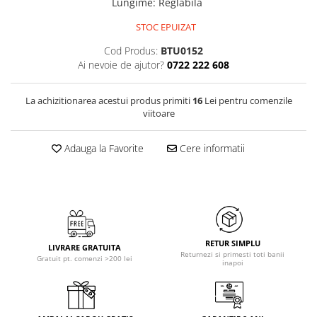
Lungime
:
Reglabila
STOC EPUIZAT
Cod Produs:
BTU0152
Ai nevoie de ajutor?
0722 222 608
La achizitionarea acestui produs primiti
16
Lei pentru comenzile
viitoare
Adauga la Favorite
Cere informatii
RETUR SIMPLU
LIVRARE GRATUITA
Returnezi si primesti toti banii
Gratuit pt. comenzi >200 lei
inapoi