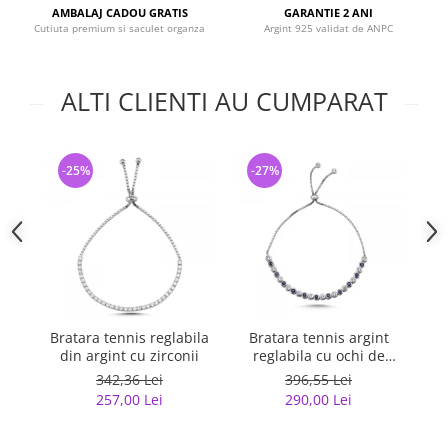
AMBALAJ CADOU GRATIS
GARANTIE 2 ANI
Cutiuta premium si saculet organza
Argint 925 validat de ANPC
ALTI CLIENTI AU CUMPARAT
-25%
-27%
-
Bratara tennis reglabila
Bratara tennis argint
B
din argint cu zirconii
reglabila cu ochi de
deochi
342,36 Lei
396,55 Lei
257,00 Lei
290,00 Lei