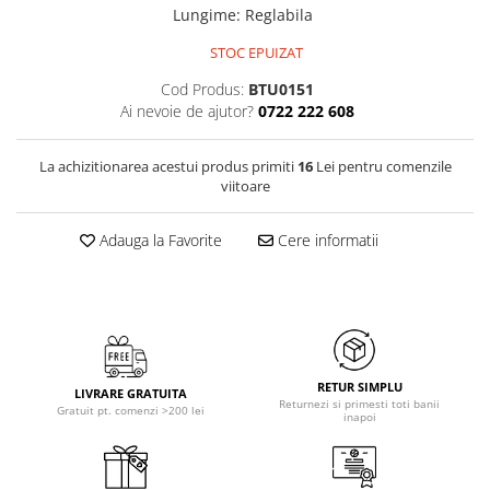
Lungime
:
Reglabila
STOC EPUIZAT
Cod Produs:
BTU0151
Ai nevoie de ajutor?
0722 222 608
La achizitionarea acestui produs primiti
16
Lei pentru comenzile
viitoare
Adauga la Favorite
Cere informatii
RETUR SIMPLU
LIVRARE GRATUITA
Returnezi si primesti toti banii
Gratuit pt. comenzi >200 lei
inapoi