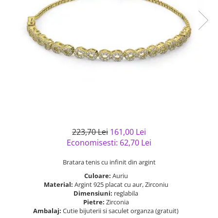
Bijuterii argint cu pietre
Pandantive mireasa
semipretioase
Bijuterii de Lux
Bijuterii argint placat cu aur
Bijuterii gotice si rock
Bijuterii argint cu diverse
Bijuterii Handmade
materiale
Bijuterii fantezie
Bijuterii argint cu murano
Casete si cutii de bijuterii
Bijuterii tungsten
Accesorii Piele
Cadouri
223,70 Lei
161,00 Lei
Solutii si lavete de curatare
Economisesti:
62,70
Lei
bijuterii argint
Bratara tenis cu infinit din argint
Culoare:
Auriu
Material:
Argint 925 placat cu aur, Zirconiu
Dimensiuni:
reglabila
Pietre:
Zirconia
Ambalaj:
Cutie bijuterii si saculet organza (gratuit)