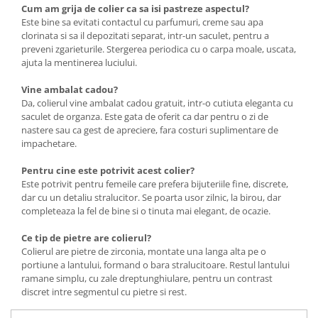
Cum am grija de colier ca sa isi pastreze aspectul?
Este bine sa evitati contactul cu parfumuri, creme sau apa
clorinata si sa il depozitati separat, intr-un saculet, pentru a
preveni zgarieturile. Stergerea periodica cu o carpa moale, uscata,
ajuta la mentinerea luciului.
Vine ambalat cadou?
Da, colierul vine ambalat cadou gratuit, intr-o cutiuta eleganta cu
saculet de organza. Este gata de oferit ca dar pentru o zi de
nastere sau ca gest de apreciere, fara costuri suplimentare de
impachetare.
Pentru cine este potrivit acest colier?
Este potrivit pentru femeile care prefera bijuteriile fine, discrete,
dar cu un detaliu stralucitor. Se poarta usor zilnic, la birou, dar
completeaza la fel de bine si o tinuta mai elegant, de ocazie.
Ce tip de pietre are colierul?
Colierul are pietre de zirconia, montate una langa alta pe o
portiune a lantului, formand o bara stralucitoare. Restul lantului
ramane simplu, cu zale dreptunghiulare, pentru un contrast
discret intre segmentul cu pietre si rest.