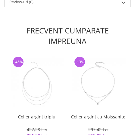
Review-uri
(0)
FRECVENT CUMPARATE
IMPREUNA
-45%
-13%
Colier argint triplu
Colier argint cu Moissanite
427,28 Lei
297,42 Lei