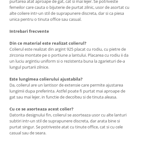
purtarea atat aproape de gat, cat si mai lejer. Se potriveste
femeilor care cauta o bijuterie de purtat zilnic, usor de asortat cu
alte coliere intr-un stil de suprapunere discreta, dar si ca piesa
unica pentru o tinuta office sau casual.
Intrebari frecvente
Din ce material este realizat colierul?
Colierul este realizat din argint 925 placat cu rodiu, cu pietre de
zirconia montate pe o portiune a lantului. Placarea cu rodiu ii da
un luciu argintiu uniform si o rezistenta buna la zgarieturi de-a
lungul purtarii zilnice.
Este lungimea colierului ajustabila?
Da, colierul are un lantisor de extensie care permite ajustarea
lungimii dupa preferinta. Astfel poate fi purtat mai aproape de
gat sau mai lejer, in functie de decolteu si de tinuta aleasa.
Cu ce se asorteaza acest colier?
Datorita designului fin, colierul se asorteaza usor cu alte lanturi
subtiri intr-un stil de suprapunere discreta, dar arata bine si
purtat singur. Se potriveste atat cu tinute office, cat si cu cele
casual sau de seara.