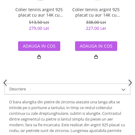
Colier tennis argint 925
Colier tennis argint 925
Co
placat cu aur 14K cu
placat cu aur 14K cu
perle si zirconiu
zirconiu
zi
513,50 Lei
338,00 Lei
279,00 Lei
227,00 Lei
ADAUGA IN COS
ADAUGA IN COS
Descriere
O bara alungita din pietre de zirconia asezate una langa alta se
intinde pe o portiune a lantului, in timp ce restul colierului
continua cu zale dreptunghiulare, subtiri si alungite. Contrastul
dintre segmentul cu pietre si lantul simplu da piesei un aer
modern, fara sa fie incarcata. Este realizat din argint 925 placat cu
rodiu, iar pietrele sunt de zirconia. Lungimea ajustabila permite