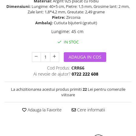
Material:
Argint 925 placat cu rodiu
Dimensiuni:
Lungime: 40+5 cm, Pietre: 1,5 mm, Grosime lant: 2 mm,
Zale lant: 1,8*4,2 mm, Greutate: 2,49 grame
Pietre:
Zirconia
Ambalaj:
Cutiuta bijuterii (gratuit)
Lungime
:
45 cm
IN STOC
ADAUGA IN COS
Cod Produs:
CRR66
Ai nevoie de ajutor?
0722 222 608
La achizitionarea acestui produs primiti
22
Lei pentru comenzile
viitoare
Adauga la Favorite
Cere informatii