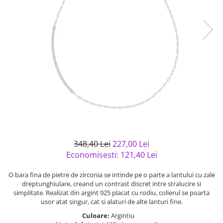
Bijuterii argint cu pietre
Pandantive mireasa
semipretioase
Bijuterii de Lux
Bijuterii argint placat cu aur
Bijuterii gotice si rock
Bijuterii argint cu diverse
Bijuterii Handmade
materiale
Bijuterii fantezie
Bijuterii argint cu murano
Casete si cutii de bijuterii
Bijuterii tungsten
Accesorii Piele
Cadouri
Solutii si lavete de curatare
348,40 Lei
227,00 Lei
bijuterii argint
Economisesti:
121,40
Lei
O bara fina de pietre de zirconia se intinde pe o parte a lantului cu zale
dreptunghiulare, creand un contrast discret intre stralucire si
simplitate. Realizat din argint 925 placat cu rodiu, colierul se poarta
usor atat singur, cat si alaturi de alte lanturi fine.
Culoare:
Argintiu