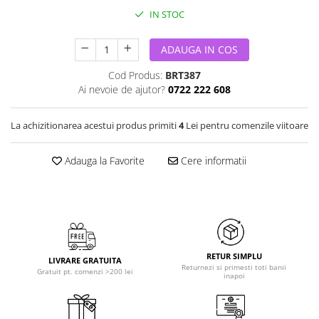
IN STOC
ADAUGA IN COS
Cod Produs:
BRT387
Ai nevoie de ajutor?
0722 222 608
La achizitionarea acestui produs primiti
4
Lei pentru comenzile viitoare
Adauga la Favorite
Cere informatii
RETUR SIMPLU
LIVRARE GRATUITA
Returnezi si primesti toti banii
Gratuit pt. comenzi >200 lei
inapoi