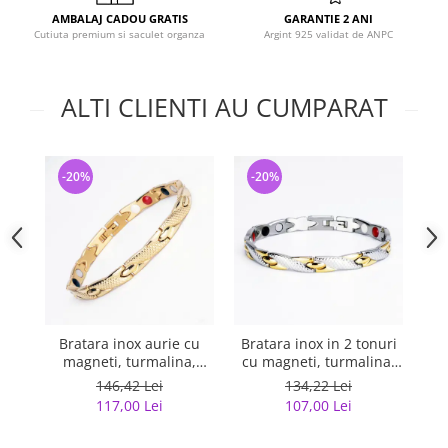
AMBALAJ CADOU GRATIS
GARANTIE 2 ANI
Cutiuta premium si saculet organza
Argint 925 validat de ANPC
ALTI CLIENTI AU CUMPARAT
-20%
-20%
-
Bratara inox aurie cu
Bratara inox in 2 tonuri
Br
magneti, turmalina,
cu magneti, turmalina,
germaniu si anioni
germaniu si anioni
tu
146,42 Lei
134,22 Lei
117,00 Lei
107,00 Lei