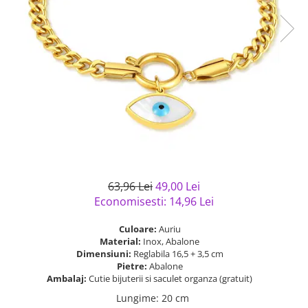
Bijuterii argint cu pietre
Pandantive mireasa
semipretioase
Bijuterii de Lux
Bijuterii argint placat cu aur
Bijuterii gotice si rock
Bijuterii argint cu diverse
Bijuterii Handmade
materiale
Bijuterii fantezie
Bijuterii argint cu murano
Casete si cutii de bijuterii
Bijuterii tungsten
Accesorii Piele
Cadouri
63,96 Lei
49,00 Lei
Solutii si lavete de curatare
Economisesti:
14,96
Lei
bijuterii argint
Culoare:
Auriu
Material:
Inox, Abalone
Dimensiuni:
Reglabila 16,5 + 3,5 cm
Pietre:
Abalone
Ambalaj:
Cutie bijuterii si saculet organza (gratuit)
Lungime
:
20 cm