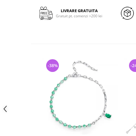
LIVRARE GRATUITA
Gratuit pt. comenzi >200 lei
-38%
-2