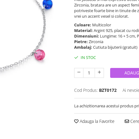
Zirconia, bratara are un aspect femi
potriveste foarte bine in tinute de z
vrei un accent vesel si colorat.
Culoare:
Multicolor
Material:
Argint 925, placat cu rod
Dimensiuni:
Lungime: 16 + 5 cm, 
Pietre:
Zirconia
Ambalaj:
Cutiuta bijuterii (gratuit)
IN STOC
ADAUG
Cod Produs:
BZT0172
Ai nevoi
La achizitionarea acestui produs pr
Adauga la Favorite
Cere 