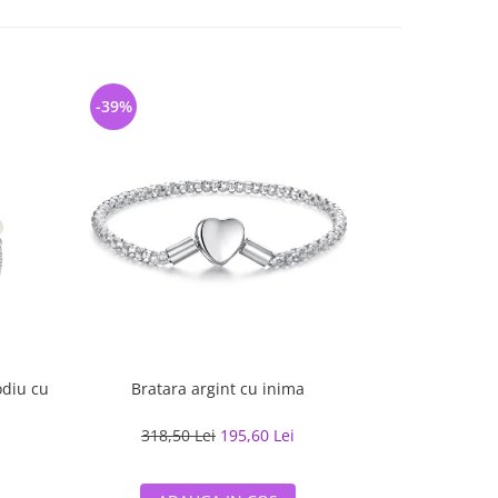
-39%
-44%
odiu cu
Bratara argint cu inima
Bratara argint
pe
318,50 Lei
195,60 Lei
302,90