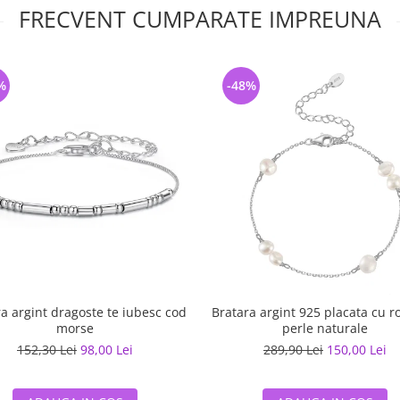
FRECVENT CUMPARATE IMPREUNA
%
-48%
a argint dragoste te iubesc cod
Bratara argint 925 placata cu r
morse
perle naturale
152,30 Lei
98,00 Lei
289,90 Lei
150,00 Lei