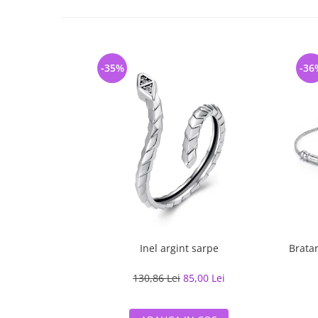
-35%
-36
Inel argint sarpe
Bratar
130,86 Lei
85,00 Lei