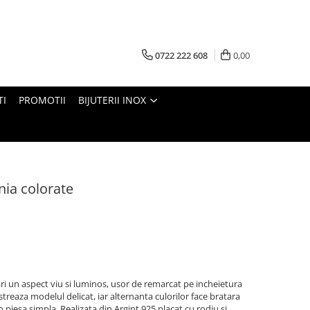
0722 222 608
0,00
TI
PROMOTII
BIJUTERII INOX
nia colorate
ari un aspect viu si luminos, usor de remarcat pe incheietura
streaza modelul delicat, iar alternanta culorilor face bratara
 piesa simpla. Realizata din Argint 925 placat cu rodiu si