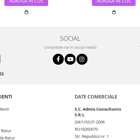
ADAUGA IN COS
ADAUGA IN COS
SOCIAL
Urmareste-ne in social media
ate
LIENTI
DATE COMERCIALE
lienti
S.C. Admis Consultants
S.R.L
J34/1/03.01.2006
RO18260070
e Retur
Str. Republicii nr. 1
de Retur