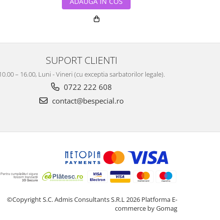
ADAUGA IN COS
ADA
SUPORT CLIENTI
10.00 – 16.00, Luni - Vineri (cu exceptia sarbatorilor legale).
0722 222 608
contact@bespecial.ro
©Copyright S.C. Admis Consultants S.R.L 2026
Platforma E-
commerce by Gomag