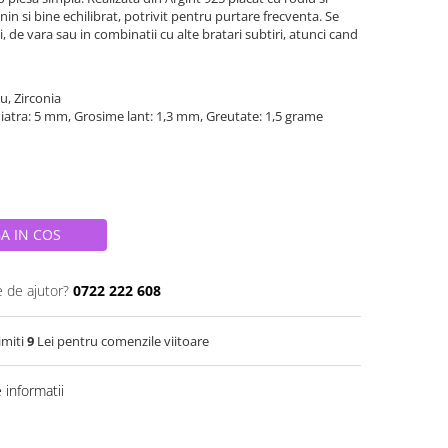
nin si bine echilibrat, potrivit pentru purtare frecventa. Se
i, de vara sau in combinatii cu alte bratari subtiri, atunci cand
iu, Zirconia
Piatra: 5 mm, Grosime lant: 1,3 mm, Greutate: 1,5 grame
A IN COS
e de ajutor?
0722 222 608
imiti
9
Lei pentru comenzile viitoare
informatii