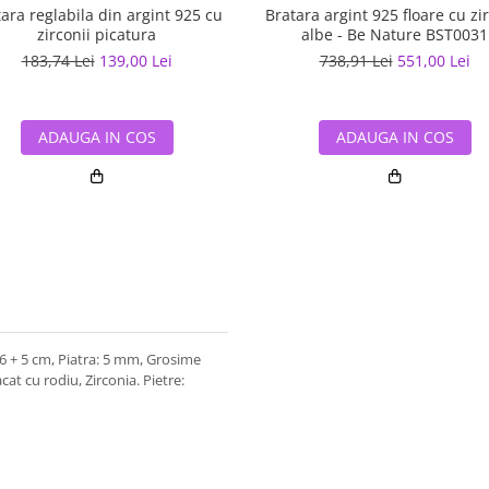
ara reglabila din argint 925 cu
Bratara argint 925 floare cu zir
zirconii picatura
albe - Be Nature BST0031
183,74 Lei
139,00 Lei
738,91 Lei
551,00 Lei
ADAUGA IN COS
ADAUGA IN COS
16 + 5 cm, Piatra: 5 mm, Grosime
cat cu rodiu, Zirconia. Pietre: