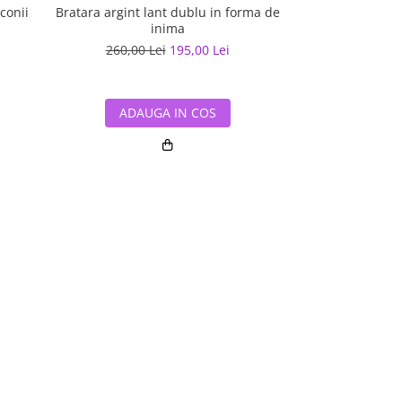
conii
Bratara argint lant dublu in forma de
Bratara argint 
inima
260,00 Lei
195,00 Lei
295,55 L
ADAUGA IN COS
ADAUG