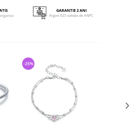
ATIS
GARANTIE 2 ANI
 organza
Argint 925 validat de ANPC
-25%
-33%