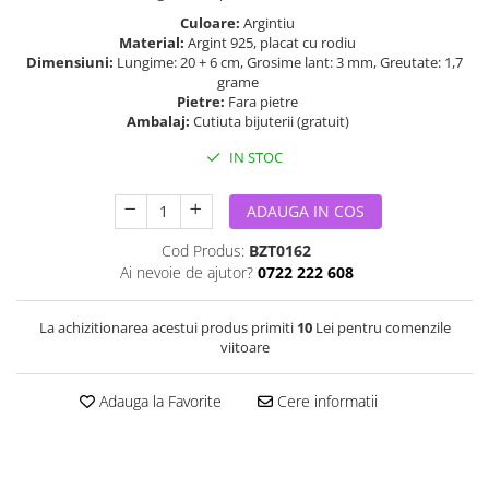
Culoare:
Argintiu
Material:
Argint 925, placat cu rodiu
Dimensiuni:
Lungime: 20 + 6 cm, Grosime lant: 3 mm, Greutate: 1,7
grame
Pietre:
Fara pietre
Ambalaj:
Cutiuta bijuterii (gratuit)
IN STOC
ADAUGA IN COS
Cod Produs:
BZT0162
Ai nevoie de ajutor?
0722 222 608
La achizitionarea acestui produs primiti
10
Lei pentru comenzile
viitoare
Adauga la Favorite
Cere informatii