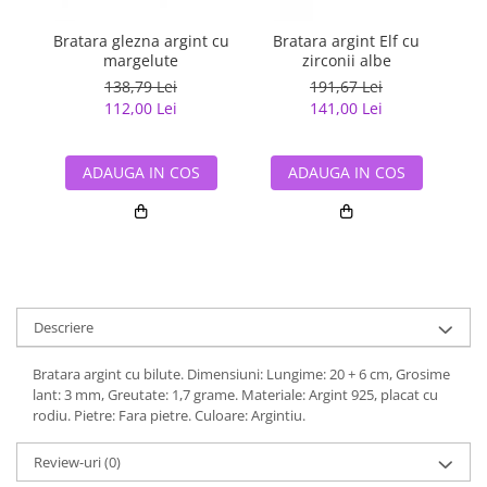
Bratara glezna argint cu
Bratara argint Elf cu
B
margelute
zirconii albe
138,79 Lei
191,67 Lei
112,00 Lei
141,00 Lei
ADAUGA IN COS
ADAUGA IN COS
Descriere
Bratara argint cu bilute. Dimensiuni: Lungime: 20 + 6 cm, Grosime
lant: 3 mm, Greutate: 1,7 grame. Materiale: Argint 925, placat cu
rodiu. Pietre: Fara pietre. Culoare: Argintiu.
Review-uri
(0)