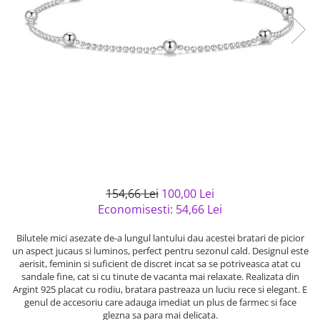
Bijuterii argint cu pietre
Pandantive mireasa
semipretioase
Bijuterii de Lux
Bijuterii argint placat cu aur
Bijuterii gotice si rock
Bijuterii argint cu diverse
Bijuterii Handmade
materiale
Bijuterii fantezie
Bijuterii argint cu murano
Casete si cutii de bijuterii
Bijuterii tungsten
Accesorii Piele
Cadouri
154,66 Lei
100,00 Lei
Solutii si lavete de curatare
Economisesti:
54,66
Lei
bijuterii argint
Bilutele mici asezate de-a lungul lantului dau acestei bratari de picior
un aspect jucaus si luminos, perfect pentru sezonul cald. Designul este
aerisit, feminin si suficient de discret incat sa se potriveasca atat cu
sandale fine, cat si cu tinute de vacanta mai relaxate. Realizata din
Argint 925 placat cu rodiu, bratara pastreaza un luciu rece si elegant. E
genul de accesoriu care adauga imediat un plus de farmec si face
glezna sa para mai delicata.