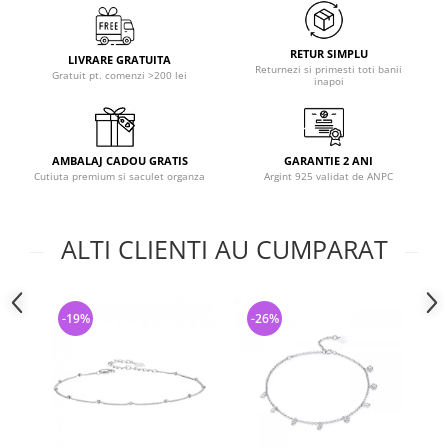
RETUR SIMPLU
LIVRARE GRATUITA
Returnezi si primesti toti banii
Gratuit pt. comenzi >200 lei
inapoi
AMBALAJ CADOU GRATIS
GARANTIE 2 ANI
Cutiuta premium si saculet organza
Argint 925 validat de ANPC
ALTI CLIENTI AU CUMPARAT
-19%
-26%
-