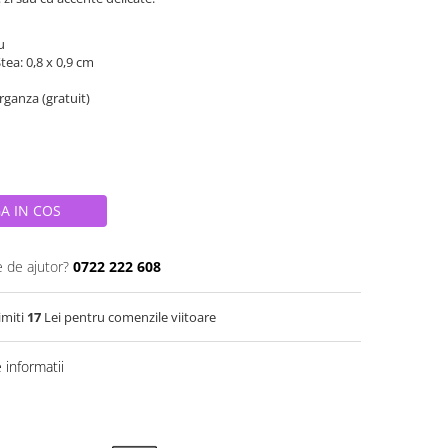
iu
ea: 0,8 x 0,9 cm
organza (gratuit)
A IN COS
e de ajutor?
0722 222 608
imiti
17
Lei pentru comenzile viitoare
informatii