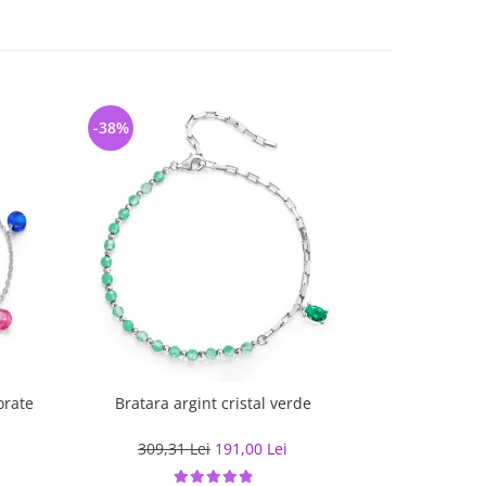
-38%
-30%
orate
Bratara argint cristal verde
Set argint bra
inimio
309,31 Lei
191,00 Lei
255,00