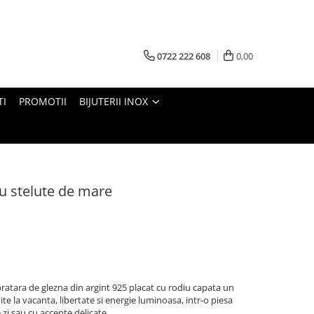
0722 222 608
0,00
TI
PROMOTII
BIJUTERII INOX
cu stelute de mare
bratara de glezna din argint 925 placat cu rodiu capata un
te la vacanta, libertate si energie luminoasa, intr-o piesa
 zi sau cu accente delicate.