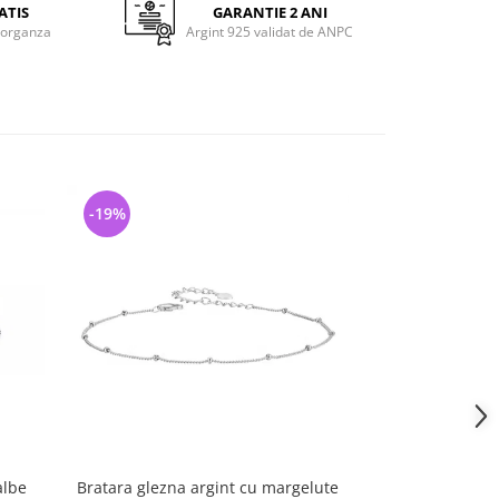
ATIS
GARANTIE 2 ANI
 organza
Argint 925 validat de ANPC
-19%
-33%
albe
Bratara glezna argint cu margelute
Bratara glezna