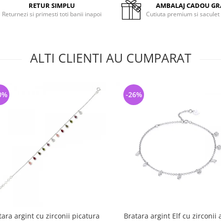
RETUR SIMPLU
AMBALAJ CADOU GR
Returnezi si primesti toti banii inapoi
Cutiuta premium si saculet
ALTI CLIENTI AU CUMPARAT
0%
-26%
tara argint cu zirconii picatura
Bratara argint Elf cu zirconii 