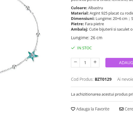
Culoare:
Albastru
Material:
Argint 925 placat cu rod
Dimensiuni:
Lungime: 20+6 cm；St
Pietre:
Fara pietre
Ambalaj:
Cutie bijuterii si saculet 
Lungime
:
26 cm
IN STOC
ADAUG
Cod Produs:
BZT0129
Ai nevoi
La achizitionarea acestui produs pr
Adauga la Favorite
Cere 