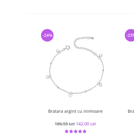
-24%
-23
Bratara argint cu inimioare
Bra
186,55 Lei
142,00 Lei