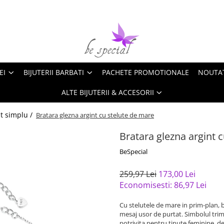
EI
BIJUTERII BARBATI
PACHETE PROMOTIONALE
NOUTA
ALTE BIJUTERII & ACCESORII
nt simplu /
Bratara glezna argint cu stelute de mare
Bratara glezna argint 
BeSpecial
259,97 Lei
173,00 Lei
Economisesti:
86,97
Lei
Cu stelutele de mare in prim-plan, 
mesaj usor de purtat. Simbolul trimi
potrivita pentru tinute feminine, de