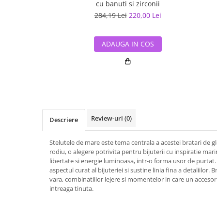
cu banuti si zirconii
284,19 Lei
220,00 Lei
ADAUGA IN COS
Review-uri
(0)
Descriere
Stelutele de mare este tema centrala a acestei bratari de gl
rodiu, o alegere potrivita pentru bijuterii cu inspiratie mar
libertate si energie luminoasa, intr-o forma usor de purtat.
aspectul curat al bijuteriei si sustine linia fina a detaliilor.
vara, combinatiilor lejere si momentelor in care un acceso
intreaga tinuta.