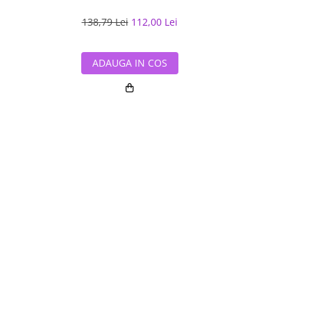
138,79 Lei
112,00 Lei
170,52 L
ADAUGA IN COS
ADAUG