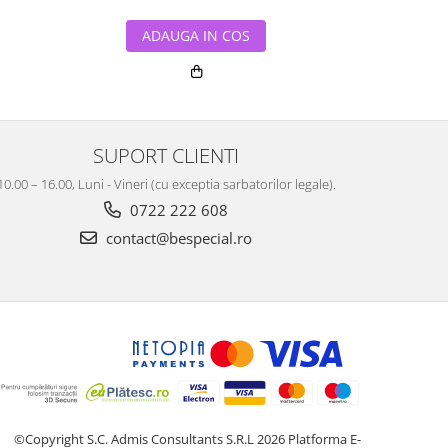
ADAUGA IN COS
ADA
SUPORT CLIENTI
10.00 – 16.00, Luni - Vineri (cu exceptia sarbatorilor legale).
0722 222 608
contact@bespecial.ro
©Copyright S.C. Admis Consultants S.R.L 2026
Platforma E-