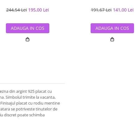
244,54 Lei
195,00 Lei
191,67 Lei
141,00 Lei
ADAUGA IN COS
ADAUGA IN COS
ezna din argint 925 placat cu
ina. Simbolul trimite la vacanta,
 Finisajul placat cu rodiu mentine
 Bratara se potriveste tinutelor de
riu discret poate schimba