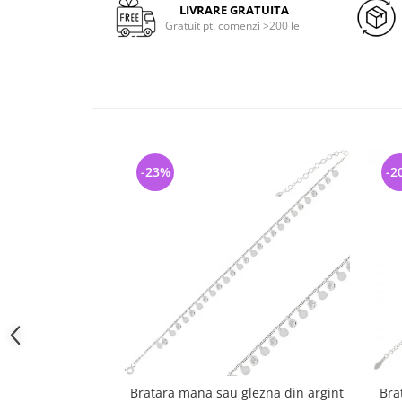
LIVRARE GRATUITA
Gratuit pt. comenzi >200 lei
-23%
-2
Bratara mana sau glezna din argint
Bra