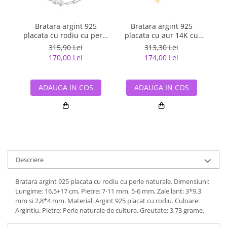
Bratara argint 925
Bratara argint 925
placata cu rodiu cu perle
placata cu aur 14K cu
p
naturale
perle naturale
315,90 Lei
313,30 Lei
170,00 Lei
174,00 Lei
ADAUGA IN COS
ADAUGA IN COS
Descriere
Bratara argint 925 placata cu rodiu cu perle naturale. Dimensiuni:
Lungime: 16,5+17 cm, Pietre: 7-11 mm, 5-6 mm, Zale lant: 3*9,3
mm si 2,8*4 mm. Material: Argint 925 placat cu rodiu. Culoare:
Argintiu. Pietre: Perle naturale de cultura. Greutate: 3,73 grame.