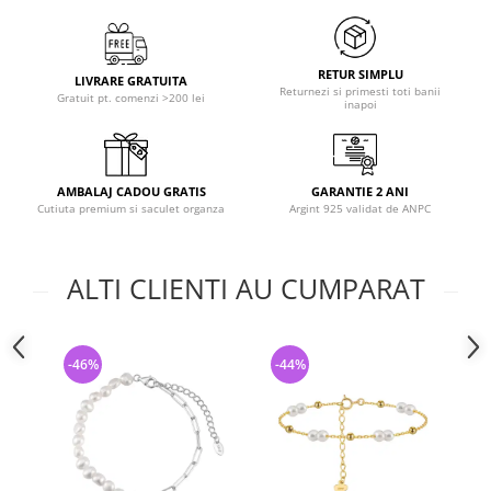
RETUR SIMPLU
LIVRARE GRATUITA
Returnezi si primesti toti banii
Gratuit pt. comenzi >200 lei
inapoi
AMBALAJ CADOU GRATIS
GARANTIE 2 ANI
Cutiuta premium si saculet organza
Argint 925 validat de ANPC
ALTI CLIENTI AU CUMPARAT
-46%
-44%
-