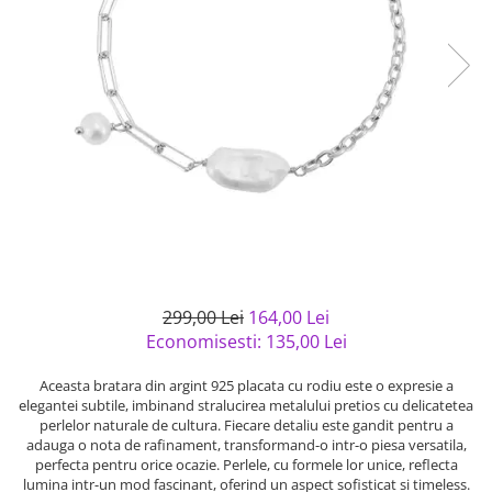
Bijuterii argint cu pietre
Pandantive mireasa
semipretioase
Bijuterii de Lux
Bijuterii argint placat cu aur
Bijuterii gotice si rock
Bijuterii argint cu diverse
Bijuterii Handmade
materiale
Bijuterii fantezie
Bijuterii argint cu murano
Casete si cutii de bijuterii
Bijuterii tungsten
Accesorii Piele
Cadouri
Solutii si lavete de curatare
299,00 Lei
164,00 Lei
bijuterii argint
Economisesti:
135,00
Lei
Aceasta bratara din argint 925 placata cu rodiu este o expresie a
elegantei subtile, imbinand stralucirea metalului pretios cu delicatetea
perlelor naturale de cultura. Fiecare detaliu este gandit pentru a
adauga o nota de rafinament, transformand-o intr-o piesa versatila,
perfecta pentru orice ocazie. Perlele, cu formele lor unice, reflecta
lumina intr-un mod fascinant, oferind un aspect sofisticat si timeless.