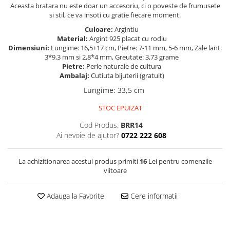
Aceasta bratara nu este doar un accesoriu, ci o poveste de frumusete
si stil, ce va insoti cu gratie fiecare moment.
Culoare:
Argintiu
Material:
Argint 925 placat cu rodiu
Dimensiuni:
Lungime: 16,5+17 cm, Pietre: 7-11 mm, 5-6 mm, Zale lant:
3*9,3 mm si 2,8*4 mm, Greutate: 3,73 grame
Pietre:
Perle naturale de cultura
Ambalaj:
Cutiuta bijuterii (gratuit)
Lungime
:
33,5 cm
STOC EPUIZAT
Cod Produs:
BRR14
Ai nevoie de ajutor?
0722 222 608
La achizitionarea acestui produs primiti
16
Lei pentru comenzile
viitoare
Adauga la Favorite
Cere informatii