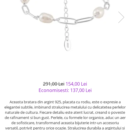
Bijuterii argint cu pietre
Pandantive mireasa
semipretioase
Bijuterii de Lux
Bijuterii argint placat cu aur
Bijuterii gotice si rock
Bijuterii argint cu diverse
Bijuterii Handmade
materiale
Bijuterii fantezie
Bijuterii argint cu murano
Casete si cutii de bijuterii
Bijuterii tungsten
Accesorii Piele
Cadouri
Solutii si lavete de curatare
291,00 Lei
154,00 Lei
bijuterii argint
Economisesti:
137,00
Lei
Aceasta bratara din argint 925, placata cu rodiu, este o expresie a
elegantei subtile, imbinand stralucirea metalului cu delicatetea perlelor
naturale de cultura. Fiecare detaliu este atent lucrat, creand o poveste
de rafinament si bun gust. Perlele, cu formele lor organice, aduc un aer
de sofisticare, transformand aceasta bijuterie intr-un accesoriu
versatil, potrivit pentru orice ocazie. Stralucirea durabila a argintului si