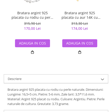
Bratara argint 925
Bratara argint 925
placata cu rodiu cu perle
placata cu aur 14K cu
p
naturale
perle naturale
315,90 Lei
313,30 Lei
170,00 Lei
174,00 Lei
ADAUGA IN COS
ADAUGA IN COS
Descriere
Bratara argint 925 placata cu rodiu cu perle naturale. Dimensiuni:
Lungime: 16,5+5 cm, Pietre: 5-6 mm, Zale lant: 3,5*11,6 mm.
Material: Argint 925 placat cu rodiu. Culoare: Argintiu. Pietre: Perle
naturale de cultura. Greutate: 3,73 grame.