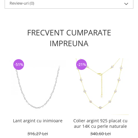
Review-uri
(0)
FRECVENT CUMPARATE
IMPREUNA
-51%
-21%
Lant argint cu inimioare
Colier argint 925 placat cu
aur 14K cu perle naturale
316,27 Lei
340,60 Lei