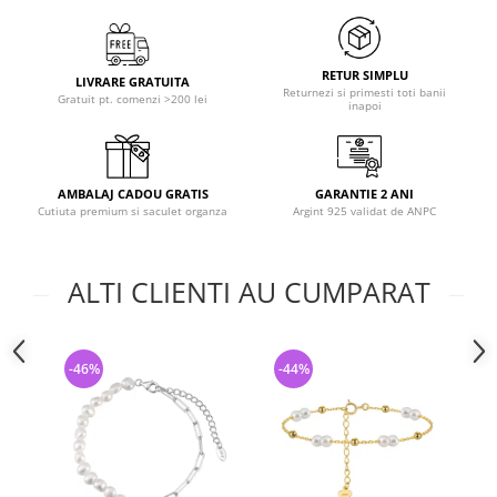
RETUR SIMPLU
LIVRARE GRATUITA
Returnezi si primesti toti banii
Gratuit pt. comenzi >200 lei
inapoi
AMBALAJ CADOU GRATIS
GARANTIE 2 ANI
Cutiuta premium si saculet organza
Argint 925 validat de ANPC
ALTI CLIENTI AU CUMPARAT
-46%
-44%
-