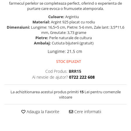
farmecul perlelor se completeaza perfect, oferind o experienta de
purtare care evoca o frumusete atemporala.
Culoare:
Argintiu
Material:
Argint 925 placat cu rodiu
Dimensiuni:
Lungime: 16,5+5 cm, Pietre: 5-6 mm, Zale lant: 3,5*11,6
mm, Greutate: 3,73 grame
Pietre:
Perle naturale de cultura
Ambalaj:
Cutiuta bijuterii (gratuit)
Lungime
:
21,5 cm
STOC EPUIZAT
Cod Produs:
BRR15
Ai nevoie de ajutor?
0722 222 608
La achizitionarea acestui produs primiti
15
Lei pentru comenzile
viitoare
Adauga la Favorite
Cere informatii