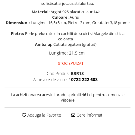
sofisticat si jucaus stilului tau.
Material:
Argint 925 placat cu aur 14k
Culoare:
Auriu
Dimensiuni:
Lungime: 16,5+5 cm, Pietre: 3 mm, Greutate: 3,18 grame
Pietre:
Perle prelucrate din cochilii de scoici si Margele din sticla
colorata
Ambalaj:
Cutiuta bijuterii (gratuit)
Lungime
:
21,5 cm
STOC EPUIZAT
Cod Produs:
BRR18
Ai nevoie de ajutor?
0722 222 608
La achizitionarea acestui produs primiti
16
Lei pentru comenzile
viitoare
Adauga la Favorite
Cere informatii