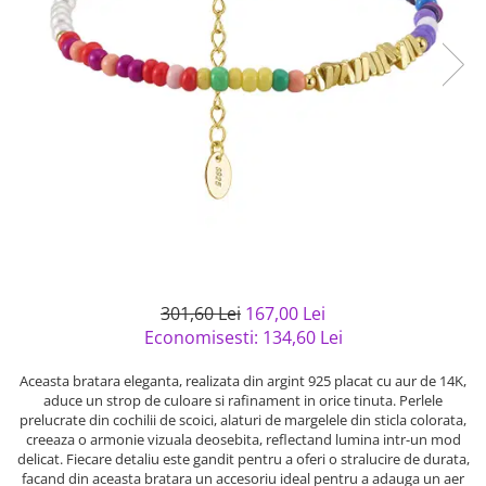
Bijuterii argint cu pietre
Pandantive mireasa
semipretioase
Bijuterii de Lux
Bijuterii argint placat cu aur
Bijuterii gotice si rock
Bijuterii argint cu diverse
Bijuterii Handmade
materiale
Bijuterii fantezie
Bijuterii argint cu murano
Casete si cutii de bijuterii
Bijuterii tungsten
Accesorii Piele
Cadouri
Solutii si lavete de curatare
301,60 Lei
167,00 Lei
bijuterii argint
Economisesti:
134,60
Lei
Aceasta bratara eleganta, realizata din argint 925 placat cu aur de 14K,
aduce un strop de culoare si rafinament in orice tinuta. Perlele
prelucrate din cochilii de scoici, alaturi de margelele din sticla colorata,
creeaza o armonie vizuala deosebita, reflectand lumina intr-un mod
delicat. Fiecare detaliu este gandit pentru a oferi o stralucire de durata,
facand din aceasta bratara un accesoriu ideal pentru a adauga un aer