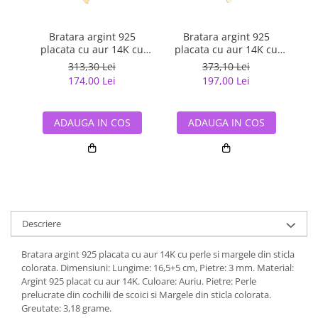
Bratara argint 925
Bratara argint 925
placata cu aur 14K cu
placata cu aur 14K cu
p
perle naturale
perle naturale
313,30 Lei
373,10 Lei
174,00 Lei
197,00 Lei
ADAUGA IN COS
ADAUGA IN COS
Descriere
Bratara argint 925 placata cu aur 14K cu perle si margele din sticla
colorata. Dimensiuni: Lungime: 16,5+5 cm, Pietre: 3 mm. Material:
Argint 925 placat cu aur 14K. Culoare: Auriu. Pietre: Perle
prelucrate din cochilii de scoici si Margele din sticla colorata.
Greutate: 3,18 grame.