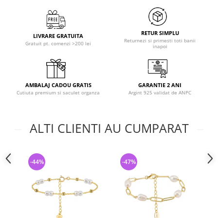
RETUR SIMPLU
LIVRARE GRATUITA
Returnezi si primesti toti banii
Gratuit pt. comenzi >200 lei
inapoi
AMBALAJ CADOU GRATIS
GARANTIE 2 ANI
Cutiuta premium si saculet organza
Argint 925 validat de ANPC
ALTI CLIENTI AU CUMPARAT
-44%
-47%
-