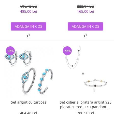
606,72 Lei
222,07 Lei
485,00 Lei
165,00 Lei
ADAUGA IN COS
ADAUGA IN COS
-38%
-48%
Set argint cu turcoaz
Set colier si bratara argint 925
placat cu rodiu cu pandantive
din sidef Trifoi cu Patru Foi
404,48 Lei
786,50 Lei