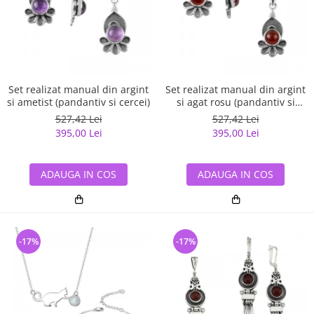
Set realizat manual din argint
Set realizat manual din argint
si ametist (pandantiv si cercei)
si agat rosu (pandantiv si
cercei)
527,42 Lei
527,42 Lei
395,00 Lei
395,00 Lei
ADAUGA IN COS
ADAUGA IN COS
-17%
-17%