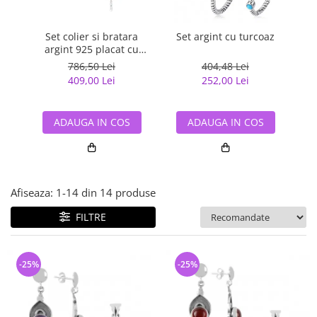
Bijuterii argint cu pietre
Pandantive mireasa
semipretioase
Bijuterii de Lux
Set colier si bratara
Bijuterii argint placat cu aur
Set argint cu turcoaz
S
Bijuterii gotice si rock
argint 925 placat cu
Bijuterii argint cu diverse
rodiu cu pandantive din
Bijuterii Handmade
786,50 Lei
404,48 Lei
materiale
sidef Trifoi cu Patru Foi
409,00 Lei
252,00 Lei
Bijuterii fantezie
Bijuterii argint cu murano
Casete si cutii de bijuterii
ADAUGA IN COS
ADAUGA IN COS
Bijuterii tungsten
Accesorii Piele
Cadouri
Afiseaza:
1-
14
din
14
produse
Solutii si lavete de curatare
bijuterii argint
FILTRE
-25%
-25%