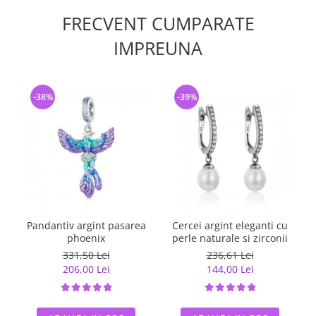
FRECVENT CUMPARATE
IMPREUNA
-38%
-39%
Pandantiv argint pasarea
Cercei argint eleganti cu
phoenix
perle naturale si zirconii
331,50 Lei
236,61 Lei
206,00 Lei
144,00 Lei