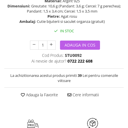
Material:
Argint 925
Dimensiuni:
Greutate: 10,6 g (Pandant: 3,6 g; Cercei: 7 g perechea);
Pandant: 1,5 x 3,4 cm; Cercei: 1,5 x 3,5 mm
Pietre:
Agat rosu
Ambalaj:
Cutie bijuterii si saculet organza (gratuit)
IN STOC
ADAUGA IN COS
Cod Produs:
STU0092
Ai nevoie de ajutor?
0722 222 608
La achizitionarea acestui produs primiti
39
Lei pentru comenzile
viitoare
Adauga la Favorite
Cere informatii