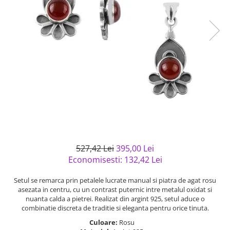
Bijuterii argint cu pietre
Pandantive mireasa
semipretioase
Bijuterii de Lux
Bijuterii argint placat cu aur
Bijuterii gotice si rock
Bijuterii argint cu diverse
Bijuterii Handmade
materiale
Bijuterii fantezie
Bijuterii argint cu murano
Casete si cutii de bijuterii
Bijuterii tungsten
Accesorii Piele
Cadouri
Solutii si lavete de curatare
527,42 Lei
395,00 Lei
bijuterii argint
Economisesti:
132,42
Lei
Setul se remarca prin petalele lucrate manual si piatra de agat rosu
asezata in centru, cu un contrast puternic intre metalul oxidat si
nuanta calda a pietrei. Realizat din argint 925, setul aduce o
combinatie discreta de traditie si eleganta pentru orice tinuta.
Culoare:
Rosu