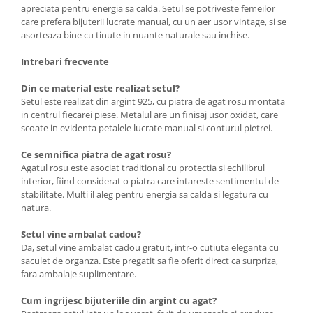
apreciata pentru energia sa calda. Setul se potriveste femeilor
care prefera bijuterii lucrate manual, cu un aer usor vintage, si se
asorteaza bine cu tinute in nuante naturale sau inchise.
Intrebari frecvente
Din ce material este realizat setul?
Setul este realizat din argint 925, cu piatra de agat rosu montata
in centrul fiecarei piese. Metalul are un finisaj usor oxidat, care
scoate in evidenta petalele lucrate manual si conturul pietrei.
Ce semnifica piatra de agat rosu?
Agatul rosu este asociat traditional cu protectia si echilibrul
interior, fiind considerat o piatra care intareste sentimentul de
stabilitate. Multi il aleg pentru energia sa calda si legatura cu
natura.
Setul vine ambalat cadou?
Da, setul vine ambalat cadou gratuit, intr-o cutiuta eleganta cu
saculet de organza. Este pregatit sa fie oferit direct ca surpriza,
fara ambalaje suplimentare.
Cum ingrijesc bijuteriile din argint cu agat?