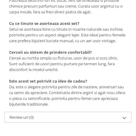
Pastreaza setul intr-un loc uscat, ferit de umezeala si produse
chimice precum parfumuri sau creme. Curata usor argintul cu o
carpa moale, fara sa freci direct piatra de agat.
Cu ce tinute se asorteaza acest set?
Setul se asorteaza bine cu tinute in nuante naturale sau inchise,
potrivite pentru un aspect elegant lejer. Este ideal pentru femeile
care prefera bijuterii lucrate manual, cu un aer usor vintage.
Cerceii au sistem de prindere confortabil?
Cerceii au tortita simpla cu fluturas, usor de pus si scos zilnic.
Sunt suficient de usori pentru purtare pe termen lung, fara
disconfort la nivelul urechii.
Este acest set potrivit ca idee de cadou?
Da, este o alegere potrivita pentru zile de nastere, aniversari sau
ca semn de apreciere. Combinatia dintre argint si agat rosu ofera
o piesa cu semnificatie, potrivita pentru femei care apreciaza
bijuteriile traditionale.
Review-uri
(0)