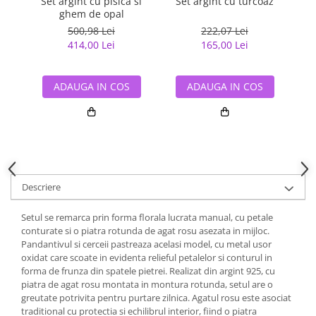
Set argint cu pisica si
Set argint cu turcoaz
ghem de opal
500,98 Lei
222,07 Lei
414,00 Lei
165,00 Lei
ADAUGA IN COS
ADAUGA IN COS
Descriere
Setul se remarca prin forma florala lucrata manual, cu petale
conturate si o piatra rotunda de agat rosu asezata in mijloc.
Pandantivul si cerceii pastreaza acelasi model, cu metal usor
oxidat care scoate in evidenta relieful petalelor si conturul in
forma de frunza din spatele pietrei. Realizat din argint 925, cu
piatra de agat rosu montata in montura rotunda, setul are o
greutate potrivita pentru purtare zilnica. Agatul rosu este asociat
traditional cu protectia si echilibrul interior, fiind o piatra