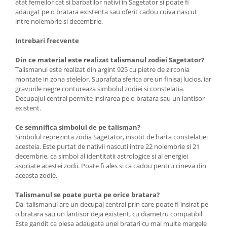
atat femeilor cat si barbatilor nativi in Sagetator si poate fi
adaugat pe o bratara existenta sau oferit cadou cuiva nascut
intre noiembrie si decembrie.
Intrebari frecvente
Din ce material este realizat talismanul zodiei Sagetator?
Talismanul este realizat din argint 925 cu pietre de zirconia
montate in zona stelelor. Suprafata sferica are un finisaj lucios, iar
gravurile negre contureaza simbolul zodiei si constelatia.
Decupajul central permite insirarea pe o bratara sau un lantisor
existent.
Ce semnifica simbolul de pe talisman?
Simbolul reprezinta zodia Sagetator, insotit de harta constelatiei
acesteia. Este purtat de nativii nascuti intre 22 noiembrie si 21
decembrie, ca simbol al identitatii astrologice si al energiei
asociate acestei zodii. Poate fi ales si ca cadou pentru cineva din
aceasta zodie.
Talismanul se poate purta pe orice bratara?
Da, talismanul are un decupaj central prin care poate fi insirat pe
o bratara sau un lantisor deja existent, cu diametru compatibil.
Este gandit ca piesa adaugata unei bratari cu mai multe margele