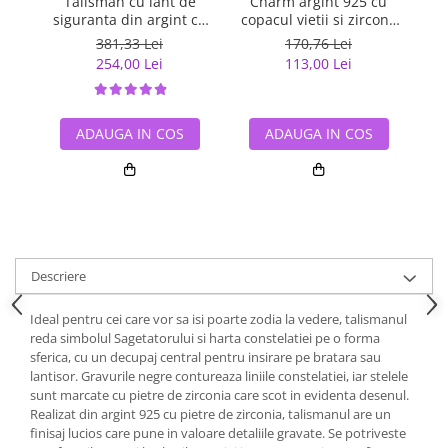
Talisman cu lant de
Charm argint 925 cu
Pa
siguranta din argint cu
copacul vietii si zirconii
inimioara placat cu rodiu
verzi - Be Nature
381,33 Lei
170,76 Lei
PST0059
254,00 Lei
113,00 Lei
ADAUGA IN COS
ADAUGA IN COS
Descriere
Ideal pentru cei care vor sa isi poarte zodia la vedere, talismanul
reda simbolul Sagetatorului si harta constelatiei pe o forma
sferica, cu un decupaj central pentru insirare pe bratara sau
lantisor. Gravurile negre contureaza liniile constelatiei, iar stelele
sunt marcate cu pietre de zirconia care scot in evidenta desenul.
Realizat din argint 925 cu pietre de zirconia, talismanul are un
finisaj lucios care pune in valoare detaliile gravate. Se potriveste