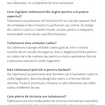
sau talismane, nu ca bijuterie de sine statatoare.
Cum ingrijesc talismanul din argint pentru a-si pastra
aspectul?
Talismanul se pastreaza cel mai bine intr-un saculet separat, ferit
de umezeala si de contactul cu parfumuri sau creme. Se sterge
din cand in cand cu o laveta moale, uscata, pentru a indeparta
eventualele urme de pe suprafata lucioasa.
Talismanul vine ambalat cadou?
Da, talismanul ajunge ambalat cadou gratuit, intr-o cutiuta
insotita de un saculet de organza. Este o alegere potrivita pentru
un cadou de zi de nastere sau pentru a marca aprecierea fata de
o persoana nascuta in zodia Sagetator.
Este talismanul potrivit si pentru barbati?
Da, talismanul se potriveste atat femeilor cat si barbatilor nativi in
zodia Sagetator, datorita designului sobru si a formei sferice
discrete. Poate fi purtat pe o bratara cu alte talismane sau oferit
cadou indiferent de sex.
Cate pietre de zirconia are talismanul?
Talismanul are mai multe pietre de zirconia montate pe suprafata