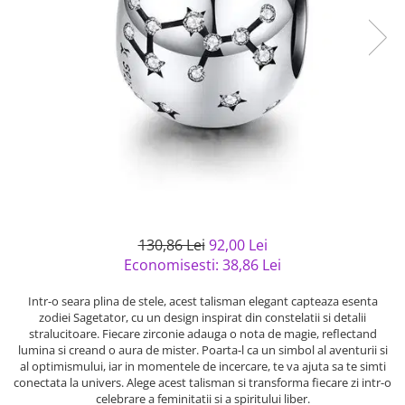
Bijuterii argint cu pietre
Pandantive mireasa
semipretioase
Bijuterii de Lux
Bijuterii argint placat cu aur
Bijuterii gotice si rock
Bijuterii argint cu diverse
Bijuterii Handmade
materiale
Bijuterii fantezie
Bijuterii argint cu murano
Casete si cutii de bijuterii
Bijuterii tungsten
Accesorii Piele
Cadouri
130,86 Lei
92,00 Lei
Solutii si lavete de curatare
Economisesti:
38,86
Lei
bijuterii argint
Intr-o seara plina de stele, acest talisman elegant capteaza esenta
zodiei Sagetator, cu un design inspirat din constelatii si detalii
stralucitoare. Fiecare zirconie adauga o nota de magie, reflectand
lumina si creand o aura de mister. Poarta-l ca un simbol al aventurii si
al optimismului, iar in momentele de incercare, te va ajuta sa te simti
conectata la univers. Alege acest talisman si transforma fiecare zi intr-o
celebrare a feminitatii si a spiritului liber.