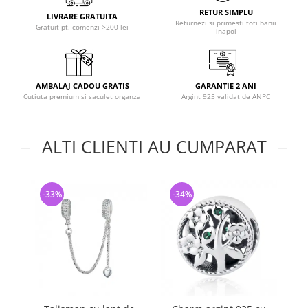
RETUR SIMPLU
LIVRARE GRATUITA
Returnezi si primesti toti banii
Gratuit pt. comenzi >200 lei
inapoi
AMBALAJ CADOU GRATIS
GARANTIE 2 ANI
Cutiuta premium si saculet organza
Argint 925 validat de ANPC
ALTI CLIENTI AU CUMPARAT
-33%
-34%
-