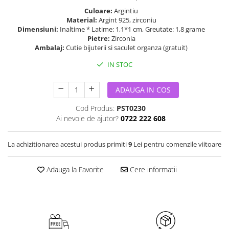
Culoare:
Argintiu
Material:
Argint 925, zirconiu
Dimensiuni:
Inaltime * Latime: 1,1*1 cm, Greutate: 1,8 grame
Pietre:
Zirconia
Ambalaj:
Cutie bijuterii si saculet organza (gratuit)
IN STOC
ADAUGA IN COS
Cod Produs:
PST0230
Ai nevoie de ajutor?
0722 222 608
La achizitionarea acestui produs primiti
9
Lei pentru comenzile viitoare
Adauga la Favorite
Cere informatii