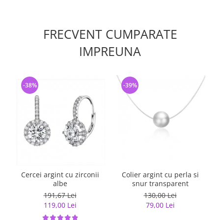
FRECVENT CUMPARATE
IMPREUNA
-38%
-39%
Cercei argint cu zirconii
Colier argint cu perla si
albe
snur transparent
191,67 Lei
130,00 Lei
119,00 Lei
79,00 Lei