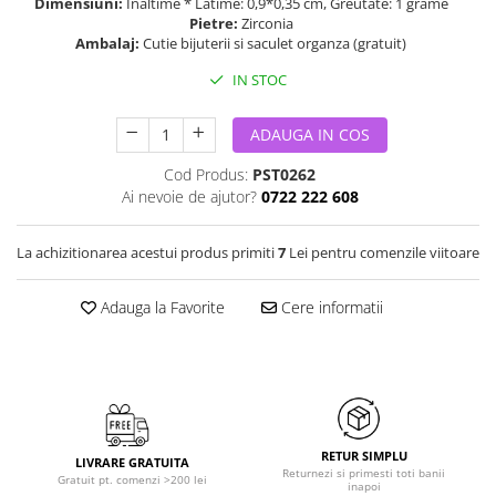
Dimensiuni:
Inaltime * Latime: 0,9*0,35 cm, Greutate: 1 grame
Pietre:
Zirconia
Ambalaj:
Cutie bijuterii si saculet organza (gratuit)
IN STOC
ADAUGA IN COS
Cod Produs:
PST0262
Ai nevoie de ajutor?
0722 222 608
La achizitionarea acestui produs primiti
7
Lei pentru comenzile viitoare
Adauga la Favorite
Cere informatii
RETUR SIMPLU
LIVRARE GRATUITA
Returnezi si primesti toti banii
Gratuit pt. comenzi >200 lei
inapoi