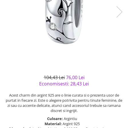
Bijuterii argint cu pietre
Pandantive mireasa
semipretioase
Bijuterii de Lux
Bijuterii argint placat cu aur
Bijuterii gotice si rock
Bijuterii argint cu diverse
Bijuterii Handmade
materiale
Bijuterii fantezie
Bijuterii argint cu murano
Casete si cutii de bijuterii
Bijuterii tungsten
Accesorii Piele
Cadouri
104,43 Lei
76,00 Lei
Solutii si lavete de curatare
Economisesti:
28,43
Lei
bijuterii argint
Acest charm din argint 925 are o linie curata si o prezenta usor de
purtat in fiecare zi. Este o alegere potrivita pentru tinute feminine, de
zi sau cu accente delicate, atunci cand accesoriul trebuie sa ramana
discret si ingrijit.
Culoare:
Argintiu
Material:
Argint 925