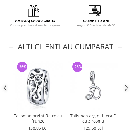
AMBALAJ CADOU GRATIS
GARANTIE 2 ANI
Cutiuta premium si saculet organza
Argint 925 validat de ANPC
ALTI CLIENTI AU CUMPARAT
-36%
-26%
-
Talisman argint Retro cu
Talisman argint litera D
frunze
cu zirconiu
si
ini
138,05 Lei
125,58 Lei