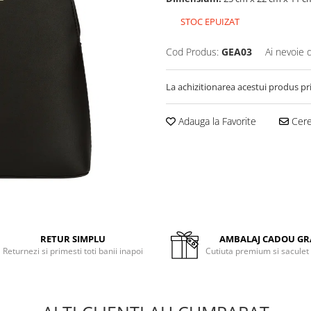
STOC EPUIZAT
Cod Produs:
GEA03
Ai nevoie 
La achizitionarea acestui produs pr
Adauga la Favorite
Cere 
RETUR SIMPLU
AMBALAJ CADOU GR
Returnezi si primesti toti banii inapoi
Cutiuta premium si saculet