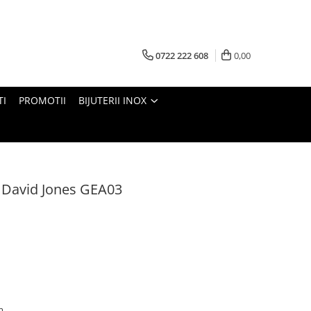
0722 222 608
0,00
TI
PROMOTII
BIJUTERII INOX
a David Jones GEA03
cm