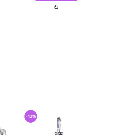
-42%
-40%