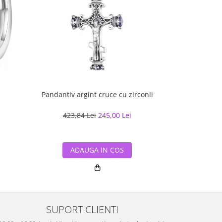
Pandantiv argint cruce cu zirconii
Bratara cuban
cu rodiu, 2
423,84 Lei
245,00 Lei
518,70
ADAUGA IN COS
ADA
SUPORT CLIENTI