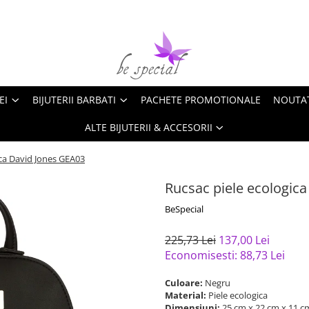
EI
BIJUTERII BARBATI
PACHETE PROMOTIONALE
NOUTA
ALTE BIJUTERII & ACCESORII
ica David Jones GEA03
Rucsac piele ecologic
BeSpecial
225,73 Lei
137,00 Lei
Economisesti:
88,73
Lei
Culoare:
Negru
Material:
Piele ecologica
Dimensiuni:
25 cm x 22 cm x 11 