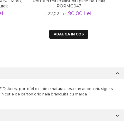
G050, Maro,
Portofel minimalist din piele naturala
Cur
urala
PORMG047
natur
ei
90,00 Lei
122,02 Lei
ADAUGA IN COS
. Acest portofel din piele naturala este un accesoriu sigur si
in cutie de carton originala branduita cu marca