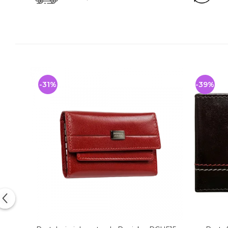
-31%
-39%