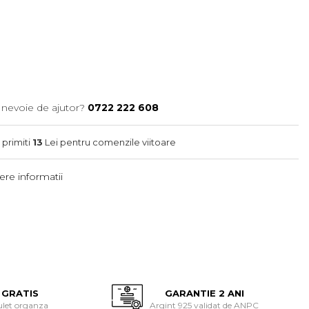
 nevoie de ajutor?
0722 222 608
 primiti
13
Lei pentru comenzile viitoare
re informatii
 GRATIS
GARANTIE 2 ANI
ulet organza
Argint 925 validat de ANPC