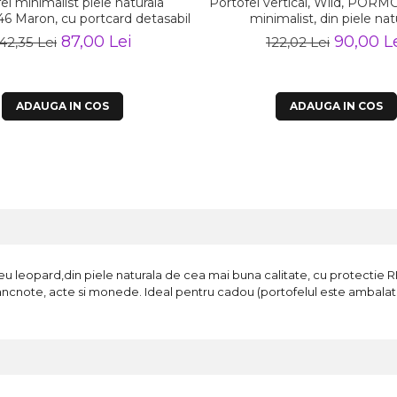
el minimalist piele naturala
Portofel vertical, Wild, PORM
Maron, cu portcard detasabil
minimalist, din piele nat
87,00 Lei
90,00 L
42,35 Lei
122,02 Lei
ADAUGA IN COS
ADAUGA IN COS
eopard,din piele naturala de cea mai buna calitate, cu protectie RFID
ancnote, acte si monede. Ideal pentru cadou (portofelul este ambalat 