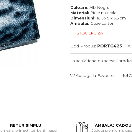
Culoare:
Alb-Negru
Material:
Piele naturala
Dimensiuni:
18,5 x 9 x 3,5 cm
Ambalaj:
Cutie carton
STOC EPUIZAT
Cod Produs:
PORTG423
Ai
La achizitionarea acestui produs
Adauga la Favorite
Ce
RETUR SIMPLU
AMBALAJ CADOU
urnezi si primesti toti banii inapoi
Cutiuta premium si sac