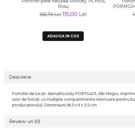
Portchei piele naturala Rovicky, PCH515,
Portof
Rosu
PORMG046 
115,00 Lei
165,74 Lei
1
ADAUGA IN COS
Descriere
Portofel de lux pt. damaRovicky PORTG423, Alb-Negru, imprimeu l
usor de folosit, cu multiple compartimente interioare pentru b
producatorului). Dimensiuni:18,5 x 9 x 3,5 cm
Review-uri
(0)