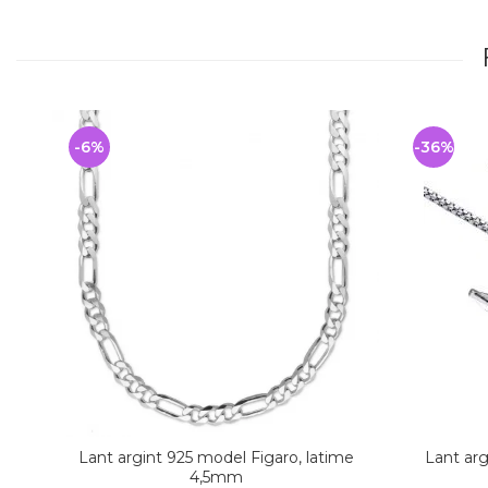
-6%
-36%
Lant argint 925 model Figaro, latime
Lant arg
4,5mm