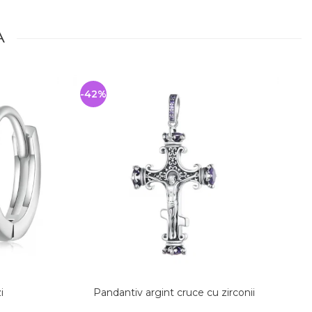
A
-42%
-
i
Pandantiv argint cruce cu zirconii
Br