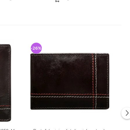
-26%
-41