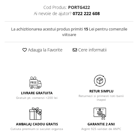
Cod Produs:
PORTG422
Ai nevoie de ajutor?
0722 222 608
La achizitionarea acestui produs primiti
15
Lei pentru comenzile
viitoare
Adauga la Favorite
Cere informatii
RETUR SIMPLU
LIVRARE GRATUITA
Returnezi si primesti toti banii
Gratuit pt. comenzi >200 lei
inapoi
AMBALAJ CADOU GRATIS
GARANTIE 2 ANI
Cutiuta premium si saculet organza
Argint 925 validat de ANPC