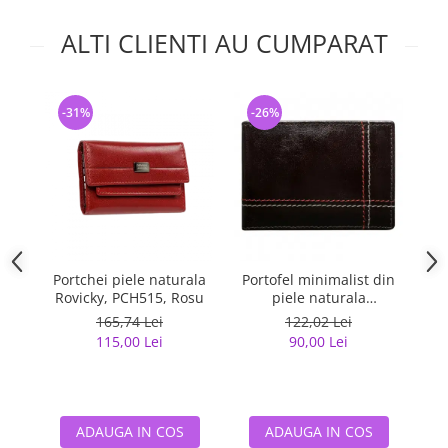
ALTI CLIENTI AU CUMPARAT
-31%
-26%
-
Portchei piele naturala
Portofel minimalist din
Cu
Rovicky, PCH515, Rosu
piele naturala
M
PORMG047
(f
165,74 Lei
122,02 Lei
115,00 Lei
90,00 Lei
ADAUGA IN COS
ADAUGA IN COS