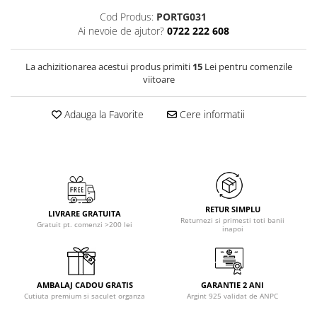
Cod Produs:
PORTG031
Ai nevoie de ajutor?
0722 222 608
La achizitionarea acestui produs primiti
15
Lei pentru comenzile
viitoare
Adauga la Favorite
Cere informatii
RETUR SIMPLU
LIVRARE GRATUITA
Returnezi si primesti toti banii
Gratuit pt. comenzi >200 lei
inapoi
AMBALAJ CADOU GRATIS
GARANTIE 2 ANI
Cutiuta premium si saculet organza
Argint 925 validat de ANPC