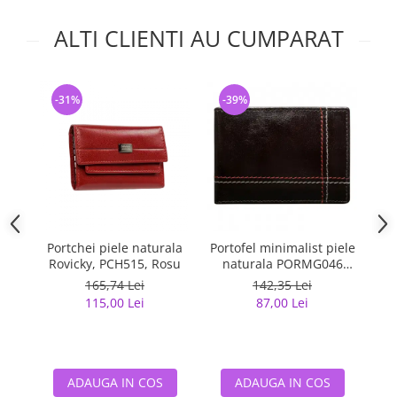
ALTI CLIENTI AU CUMPARAT
-31%
-39%
-
Portchei piele naturala
Portofel minimalist piele
Po
Rovicky, PCH515, Rosu
naturala PORMG046
Maron, cu portcard
m
165,74 Lei
142,35 Lei
detasabil
115,00 Lei
87,00 Lei
ADAUGA IN COS
ADAUGA IN COS